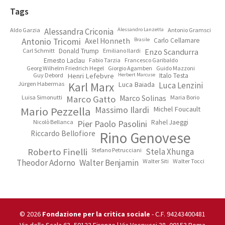
Footer
Tags
Aldo Garzia
Alessandra Criconia
Alessandro Lanzetta
Antonio Gramsci
Antonio Tricomi
Axel Honneth
Brasile
Carlo Cellamare
Carl Schmitt
Donald Trump
Emiliano Ilardi
Enzo Scandurra
Ernesto Laclau
Fabio Tarzia
Francesco Garibaldo
Georg Wilhelm Friedrich Hegel
Giorgio Agamben
Guido Mazzoni
Guy Debord
Henri Lefebvre
Herbert Marcuse
Italo Testa
Jürgen Habermas
Karl Marx
Luca Baiada
Luca Lenzini
Luisa Simonutti
Marco Gatto
Marco Solinas
Maria Borio
Mario Pezzella
Massimo Ilardi
Michel Foucault
Nicolò Bellanca
Pier Paolo Pasolini
Rahel Jaeggi
Riccardo Bellofiore
Rino Genovese
Roberto Finelli
Stefano Petrucciani
Stela Xhunga
Theodor Adorno
Walter Benjamin
Walter Siti
Walter Tocci
© 2026
Fondazione per la critica sociale
- C.F. 94243400481
Via della Scala 63, 50123 Firenze | Via Vespucci 38, 00153 Roma