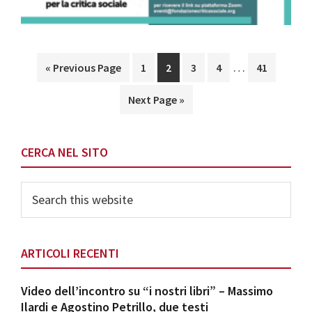
Interim
…
Go
Page
Page
Page
Page
Page
«
Previous Page
1
2
3
4
41
pages
to
Go
Next Page »
omitted
to
Primary
CERCA NEL SITO
Sidebar
Search
this
website
ARTICOLI RECENTI
Video dell’incontro su “i nostri libri” – Massimo
Ilardi e Agostino Petrillo, due testi