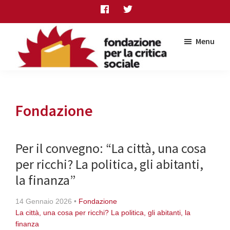
Skip
Skip
Skip
to
to
to
main
primary
footer
Menu
content
sidebar
Fondazione
per
la
critica
Fondazione
sociale
Per il convegno: “La città, una cosa
per ricchi? La politica, gli abitanti,
la finanza”
14 Gennaio 2026
•
Fondazione
La città, una cosa per ricchi? La politica, gli abitanti, la
finanza