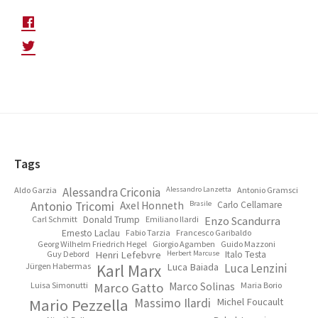
Footer
Tags
Aldo Garzia
Alessandra Criconia
Alessandro Lanzetta
Antonio Gramsci
Antonio Tricomi
Axel Honneth
Brasile
Carlo Cellamare
Carl Schmitt
Donald Trump
Emiliano Ilardi
Enzo Scandurra
Ernesto Laclau
Fabio Tarzia
Francesco Garibaldo
Georg Wilhelm Friedrich Hegel
Giorgio Agamben
Guido Mazzoni
Guy Debord
Henri Lefebvre
Herbert Marcuse
Italo Testa
Jürgen Habermas
Karl Marx
Luca Baiada
Luca Lenzini
Luisa Simonutti
Marco Gatto
Marco Solinas
Maria Borio
Mario Pezzella
Massimo Ilardi
Michel Foucault