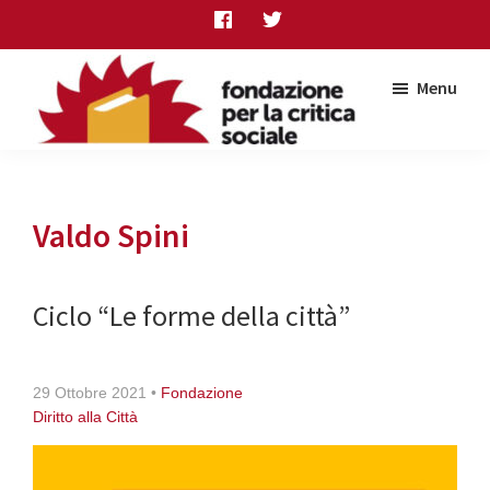
Skip
Skip
Skip
to
to
to
main
primary
footer
Menu
content
sidebar
Fondazione
per
la
critica
Valdo Spini
sociale
Ciclo “Le forme della città”
29 Ottobre 2021
•
Fondazione
Diritto alla Città