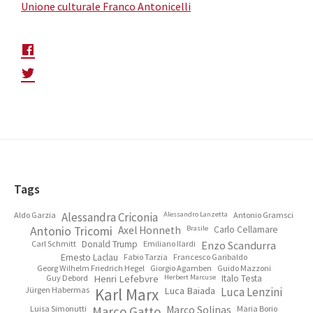
Unione culturale Franco Antonicelli
Footer
Tags
Aldo Garzia
Alessandra Criconia
Alessandro Lanzetta
Antonio Gramsci
Antonio Tricomi
Axel Honneth
Brasile
Carlo Cellamare
Carl Schmitt
Donald Trump
Emiliano Ilardi
Enzo Scandurra
Ernesto Laclau
Fabio Tarzia
Francesco Garibaldo
Georg Wilhelm Friedrich Hegel
Giorgio Agamben
Guido Mazzoni
Guy Debord
Henri Lefebvre
Herbert Marcuse
Italo Testa
Jürgen Habermas
Karl Marx
Luca Baiada
Luca Lenzini
Luisa Simonutti
Marco Gatto
Marco Solinas
Maria Borio