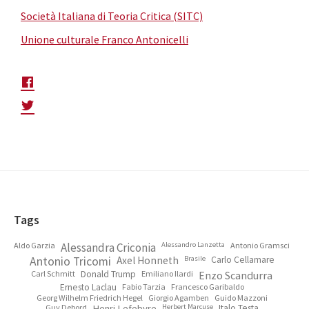
Società Italiana di Teoria Critica (SITC)
Unione culturale Franco Antonicelli
Footer
Tags
Aldo Garzia
Alessandra Criconia
Alessandro Lanzetta
Antonio Gramsci
Antonio Tricomi
Axel Honneth
Brasile
Carlo Cellamare
Carl Schmitt
Donald Trump
Emiliano Ilardi
Enzo Scandurra
Ernesto Laclau
Fabio Tarzia
Francesco Garibaldo
Georg Wilhelm Friedrich Hegel
Giorgio Agamben
Guido Mazzoni
Guy Debord
Henri Lefebvre
Herbert Marcuse
Italo Testa