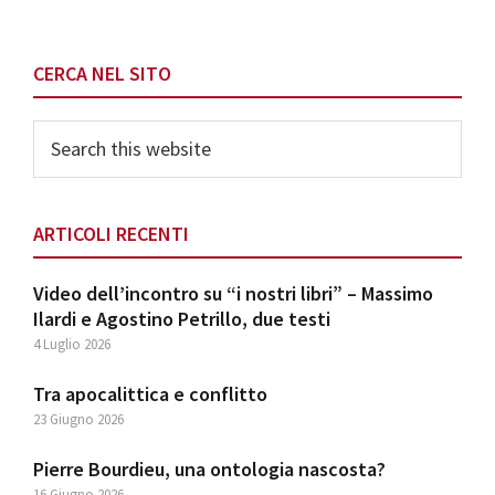
Primary
CERCA NEL SITO
Sidebar
Search
this
website
ARTICOLI RECENTI
Video dell’incontro su “i nostri libri” – Massimo
Ilardi e Agostino Petrillo, due testi
4 Luglio 2026
Tra apocalittica e conflitto
23 Giugno 2026
Pierre Bourdieu, una ontologia nascosta?
16 Giugno 2026