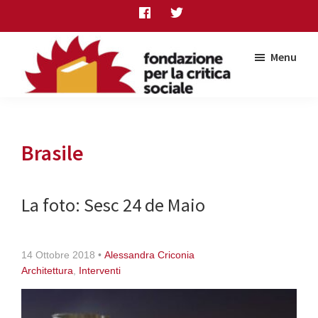
Skip
Skip
Skip
to
to
to
main
primary
footer
Menu
content
sidebar
Fondazione
per
la
critica
Brasile
sociale
La foto: Sesc 24 de Maio
14 Ottobre 2018
•
Alessandra Criconia
Architettura
,
Interventi