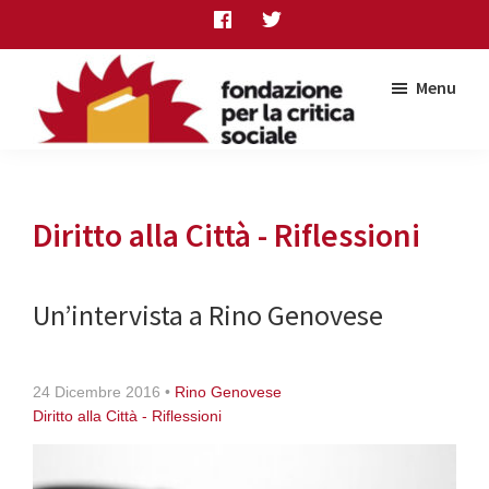
Skip
Skip
Skip
to
to
to
main
primary
footer
Menu
content
sidebar
Fondazione
per
la
critica
Diritto alla Città - Riflessioni
sociale
Un’intervista a Rino Genovese
24 Dicembre 2016
•
Rino Genovese
Diritto alla Città - Riflessioni