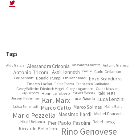
Footer
Tags
Aldo Garzia
Alessandra Criconia
Alessandro Lanzetta
Antonio Gramsci
Antonio Tricomi
Axel Honneth
Brasile
Carlo Cellamare
Carl Schmitt
Donald Trump
Emiliano Ilardi
Enzo Scandurra
Ernesto Laclau
Fabio Tarzia
Francesco Garibaldo
Georg Wilhelm Friedrich Hegel
Giorgio Agamben
Guido Mazzoni
Guy Debord
Henri Lefebvre
Herbert Marcuse
Italo Testa
Jürgen Habermas
Karl Marx
Luca Baiada
Luca Lenzini
Luisa Simonutti
Marco Gatto
Marco Solinas
Maria Borio
Mario Pezzella
Massimo Ilardi
Michel Foucault
Nicolò Bellanca
Pier Paolo Pasolini
Rahel Jaeggi
Riccardo Bellofiore
Rino Genovese