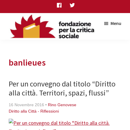
Skip
Skip
Skip
to
to
to
main
primary
footer
Menu
content
sidebar
Fondazione
per
la
critica
banlieues
sociale
Per un convegno dal titolo “Diritto
alla città. Territori, spazi, flussi”
16 Novembre 2016
•
Rino Genovese
Diritto alla Città - Riflessioni