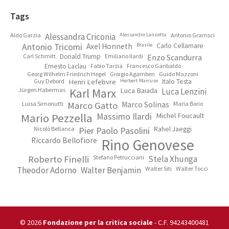
Footer
Tags
Aldo Garzia
Alessandra Criconia
Alessandro Lanzetta
Antonio Gramsci
Antonio Tricomi
Axel Honneth
Brasile
Carlo Cellamare
Carl Schmitt
Donald Trump
Emiliano Ilardi
Enzo Scandurra
Ernesto Laclau
Fabio Tarzia
Francesco Garibaldo
Georg Wilhelm Friedrich Hegel
Giorgio Agamben
Guido Mazzoni
Guy Debord
Henri Lefebvre
Herbert Marcuse
Italo Testa
Jürgen Habermas
Karl Marx
Luca Baiada
Luca Lenzini
Luisa Simonutti
Marco Gatto
Marco Solinas
Maria Borio
Mario Pezzella
Massimo Ilardi
Michel Foucault
Nicolò Bellanca
Pier Paolo Pasolini
Rahel Jaeggi
Riccardo Bellofiore
Rino Genovese
Roberto Finelli
Stefano Petrucciani
Stela Xhunga
Theodor Adorno
Walter Benjamin
Walter Siti
Walter Tocci
© 2026
Fondazione per la critica sociale
- C.F. 94243400481