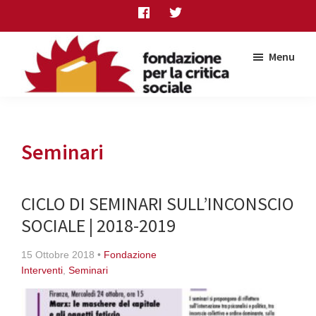
Skip
Skip
Skip
to
to
to
main
primary
footer
Menu
content
sidebar
Fondazione
per
la
critica
Seminari
sociale
CICLO DI SEMINARI SULL’INCONSCIO
SOCIALE | 2018-2019
15 Ottobre 2018
•
Fondazione
Interventi
,
Seminari