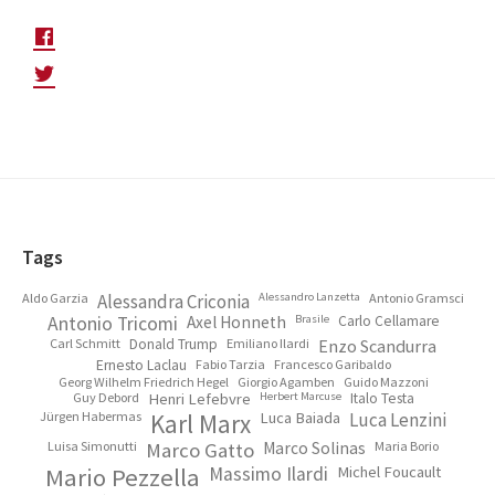
Footer
Tags
Aldo Garzia
Alessandra Criconia
Alessandro Lanzetta
Antonio Gramsci
Antonio Tricomi
Axel Honneth
Brasile
Carlo Cellamare
Carl Schmitt
Donald Trump
Emiliano Ilardi
Enzo Scandurra
Ernesto Laclau
Fabio Tarzia
Francesco Garibaldo
Georg Wilhelm Friedrich Hegel
Giorgio Agamben
Guido Mazzoni
Guy Debord
Henri Lefebvre
Herbert Marcuse
Italo Testa
Jürgen Habermas
Karl Marx
Luca Baiada
Luca Lenzini
Luisa Simonutti
Marco Gatto
Marco Solinas
Maria Borio
Mario Pezzella
Massimo Ilardi
Michel Foucault