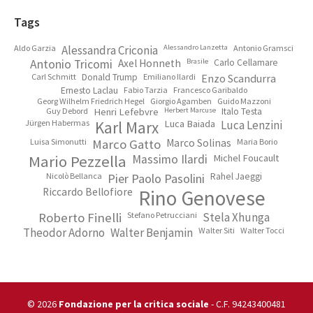
Footer
Tags
Aldo Garzia
Alessandra Criconia
Alessandro Lanzetta
Antonio Gramsci
Antonio Tricomi
Axel Honneth
Brasile
Carlo Cellamare
Carl Schmitt
Donald Trump
Emiliano Ilardi
Enzo Scandurra
Ernesto Laclau
Fabio Tarzia
Francesco Garibaldo
Georg Wilhelm Friedrich Hegel
Giorgio Agamben
Guido Mazzoni
Guy Debord
Henri Lefebvre
Herbert Marcuse
Italo Testa
Jürgen Habermas
Karl Marx
Luca Baiada
Luca Lenzini
Luisa Simonutti
Marco Gatto
Marco Solinas
Maria Borio
Mario Pezzella
Massimo Ilardi
Michel Foucault
Nicolò Bellanca
Pier Paolo Pasolini
Rahel Jaeggi
Riccardo Bellofiore
Rino Genovese
Roberto Finelli
Stefano Petrucciani
Stela Xhunga
Theodor Adorno
Walter Benjamin
Walter Siti
Walter Tocci
© 2026
Fondazione per la critica sociale
- C.F. 94243400481