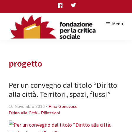
Skip
Skip
Skip
to
to
to
main
primary
footer
Menu
content
sidebar
Fondazione
per
la
critica
progetto
sociale
Per un convegno dal titolo “Diritto
alla città. Territori, spazi, flussi”
16 Novembre 2016
•
Rino Genovese
Diritto alla Città - Riflessioni