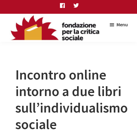
Skip
Skip
Skip
to
to
to
main
primary
footer
Menu
content
sidebar
Fondazione
per
la
critica
sociale
Incontro online
intorno a due libri
sull’individualismo
sociale