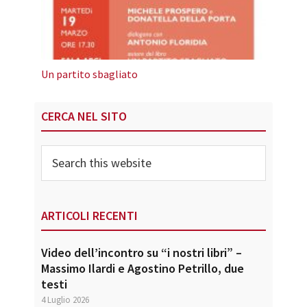
Un partito sbagliato
Primary
CERCA NEL SITO
Sidebar
Search
this
website
ARTICOLI RECENTI
Video dell’incontro su “i nostri libri” –
Massimo Ilardi e Agostino Petrillo, due
testi
4 Luglio 2026