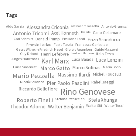
Footer
Tags
Aldo Garzia
Alessandra Criconia
Alessandro Lanzetta
Antonio Gramsci
Antonio Tricomi
Axel Honneth
Brasile
Carlo Cellamare
Carl Schmitt
Donald Trump
Emiliano Ilardi
Enzo Scandurra
Ernesto Laclau
Fabio Tarzia
Francesco Garibaldo
Georg Wilhelm Friedrich Hegel
Giorgio Agamben
Guido Mazzoni
Guy Debord
Henri Lefebvre
Herbert Marcuse
Italo Testa
Jürgen Habermas
Karl Marx
Luca Baiada
Luca Lenzini
Luisa Simonutti
Marco Gatto
Marco Solinas
Maria Borio
Mario Pezzella
Massimo Ilardi
Michel Foucault
Nicolò Bellanca
Pier Paolo Pasolini
Rahel Jaeggi
Riccardo Bellofiore
Rino Genovese
Roberto Finelli
Stefano Petrucciani
Stela Xhunga
Theodor Adorno
Walter Benjamin
Walter Siti
Walter Tocci