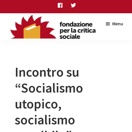
Skip
Skip
Skip
to
to
to
main
primary
footer
Menu
content
sidebar
Fondazione
per
la
critica
sociale
Incontro su
“Socialismo
utopico,
socialismo