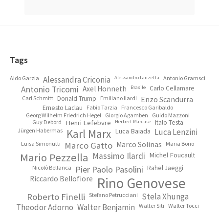
Footer
Tags
Aldo Garzia
Alessandra Criconia
Alessandro Lanzetta
Antonio Gramsci
Antonio Tricomi
Axel Honneth
Brasile
Carlo Cellamare
Carl Schmitt
Donald Trump
Emiliano Ilardi
Enzo Scandurra
Ernesto Laclau
Fabio Tarzia
Francesco Garibaldo
Georg Wilhelm Friedrich Hegel
Giorgio Agamben
Guido Mazzoni
Guy Debord
Henri Lefebvre
Herbert Marcuse
Italo Testa
Jürgen Habermas
Karl Marx
Luca Baiada
Luca Lenzini
Luisa Simonutti
Marco Gatto
Marco Solinas
Maria Borio
Mario Pezzella
Massimo Ilardi
Michel Foucault
Nicolò Bellanca
Pier Paolo Pasolini
Rahel Jaeggi
Riccardo Bellofiore
Rino Genovese
Roberto Finelli
Stefano Petrucciani
Stela Xhunga
Theodor Adorno
Walter Benjamin
Walter Siti
Walter Tocci