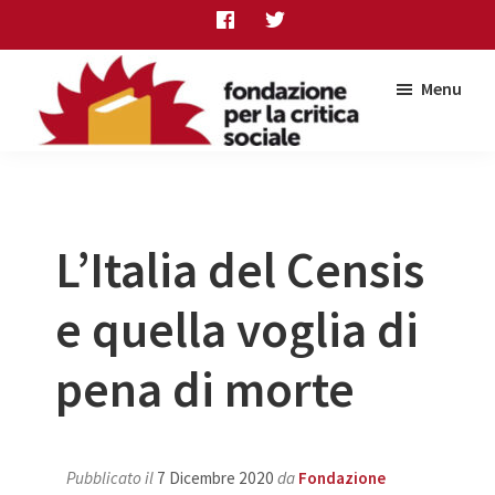
Skip
Skip
Skip
to
to
to
main
primary
footer
Menu
content
sidebar
Fondazione
per
la
critica
sociale
L’Italia del Censis
e quella voglia di
pena di morte
Pubblicato il
7 Dicembre 2020
da
Fondazione