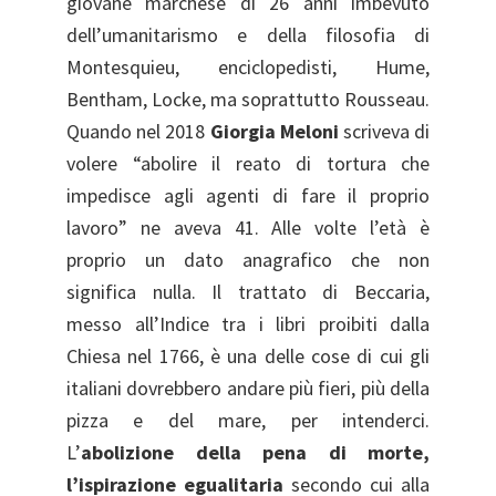
giovane marchese di 26 anni imbevuto
dell’umanitarismo e della filosofia di
Montesquieu, enciclopedisti, Hume,
Bentham, Locke, ma soprattutto Rousseau.
Quando nel 2018
Giorgia Meloni
scriveva di
volere “abolire il reato di tortura che
impedisce agli agenti di fare il proprio
lavoro” ne aveva 41. Alle volte l’età è
proprio un dato anagrafico che non
significa nulla. Il trattato di Beccaria,
messo all’Indice tra i libri proibiti dalla
Chiesa nel 1766, è una delle cose di cui gli
italiani dovrebbero andare più fieri, più della
pizza e del mare, per intenderci.
L’
abolizione della pena di morte
,
l’ispirazione egualitaria
secondo cui alla