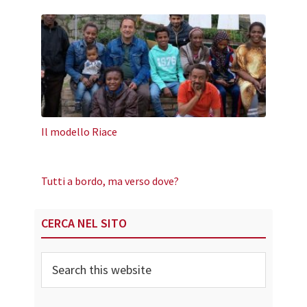
Il modello Riace
Tutti a bordo, ma verso dove?
Primary
CERCA NEL SITO
Sidebar
Search
this
website