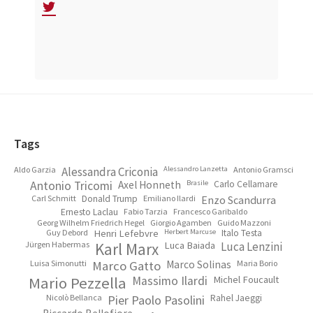
Footer
Tags
Aldo Garzia
Alessandra Criconia
Alessandro Lanzetta
Antonio Gramsci
Antonio Tricomi
Axel Honneth
Brasile
Carlo Cellamare
Carl Schmitt
Donald Trump
Emiliano Ilardi
Enzo Scandurra
Ernesto Laclau
Fabio Tarzia
Francesco Garibaldo
Georg Wilhelm Friedrich Hegel
Giorgio Agamben
Guido Mazzoni
Guy Debord
Henri Lefebvre
Herbert Marcuse
Italo Testa
Jürgen Habermas
Karl Marx
Luca Baiada
Luca Lenzini
Luisa Simonutti
Marco Gatto
Marco Solinas
Maria Borio
Mario Pezzella
Massimo Ilardi
Michel Foucault
Nicolò Bellanca
Pier Paolo Pasolini
Rahel Jaeggi