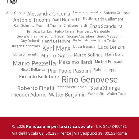
Footer
Tags
Aldo Garzia
Alessandra Criconia
Alessandro Lanzetta
Antonio Gramsci
Antonio Tricomi
Axel Honneth
Brasile
Carlo Cellamare
Carl Schmitt
Donald Trump
Emiliano Ilardi
Enzo Scandurra
Ernesto Laclau
Fabio Tarzia
Francesco Garibaldo
Georg Wilhelm Friedrich Hegel
Giorgio Agamben
Guido Mazzoni
Guy Debord
Henri Lefebvre
Herbert Marcuse
Italo Testa
Jürgen Habermas
Karl Marx
Luca Baiada
Luca Lenzini
Luisa Simonutti
Marco Gatto
Marco Solinas
Maria Borio
Mario Pezzella
Massimo Ilardi
Michel Foucault
Nicolò Bellanca
Pier Paolo Pasolini
Rahel Jaeggi
Riccardo Bellofiore
Rino Genovese
Roberto Finelli
Stefano Petrucciani
Stela Xhunga
Theodor Adorno
Walter Benjamin
Walter Siti
Walter Tocci
© 2026
Fondazione per la critica sociale
- C.F. 94243400481
Via della Scala 63, 50123 Firenze | Via Vespucci 38, 00153 Roma