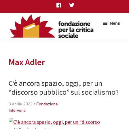
Skip
Skip
Skip
to
to
to
main
primary
footer
Menu
content
sidebar
Fondazione
per
la
critica
Max Adler
sociale
C’è ancora spazio, oggi, per un
“discorso pubblico” sul socialismo?
3 Aprile 2022
•
Fondazione
Interventi