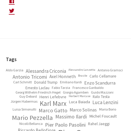
Footer
Tags
Aldo Garzia
Alessandra Criconia
Alessandro Lanzetta
Antonio Gramsci
Antonio Tricomi
Axel Honneth
Brasile
Carlo Cellamare
Carl Schmitt
Donald Trump
Emiliano Ilardi
Enzo Scandurra
Ernesto Laclau
Fabio Tarzia
Francesco Garibaldo
Georg Wilhelm Friedrich Hegel
Giorgio Agamben
Guido Mazzoni
Guy Debord
Henri Lefebvre
Herbert Marcuse
Italo Testa
Jürgen Habermas
Karl Marx
Luca Baiada
Luca Lenzini
Luisa Simonutti
Marco Gatto
Marco Solinas
Maria Borio
Mario Pezzella
Massimo Ilardi
Michel Foucault
Nicolò Bellanca
Pier Paolo Pasolini
Rahel Jaeggi
Riccardo Bellofiore