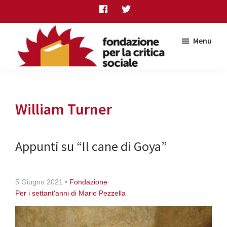
Skip
Skip
Skip
to
to
to
main
primary
footer
Menu
content
sidebar
Fondazione
per
la
critica
William Turner
sociale
Appunti su “Il cane di Goya”
5 Giugno 2021
•
Fondazione
Per i settant'anni di Mario Pezzella