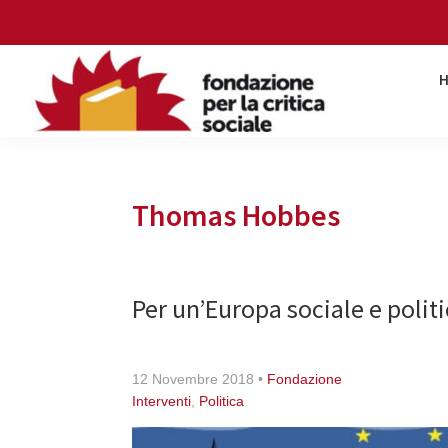
Skip
Skip
Skip
Skip
to
to
to
to
primary
main
primary
footer
navigation
content
sidebar
Fondazione
per
la
critica
Thomas Hobbes
sociale
Per un’Europa sociale e polit
12 Novembre 2018
•
Fondazione
Interventi
,
Politica