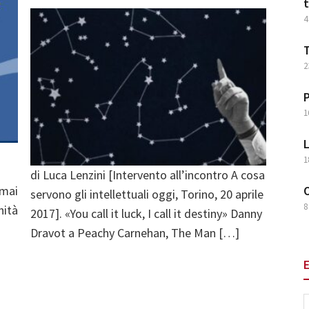
t
4
T
2
P
1
L
1
di Luca Lenzini [Intervento all’incontro A cosa
 mai
O
servono gli intellettuali oggi, Torino, 20 aprile
8
nità
2017]. «You call it luck, I call it destiny» Danny
Dravot a Peachy Carnehan, The Man […]
E