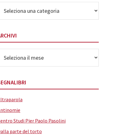
lenco
elle
ategorie
ARCHIVI
rchivi
SEGNALIBRI
ltraparola
Antinomie
entro Studi Pier Paolo Pasolini
alla parte del torto