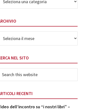
elle
ategorie
ARCHIVIO
rchivio
CERCA NEL SITO
earch
his
ebsite
ARTICOLI RECENTI
ideo dell’incontro su “i nostri libri” –