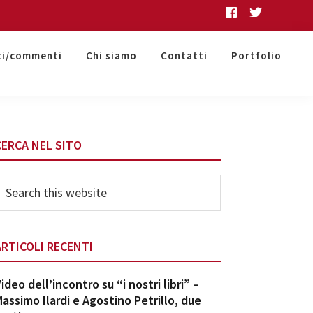
ti/commenti
Chi siamo
Contatti
Portfolio
Primary
CERCA NEL SITO
Sidebar
earch
his
ebsite
ARTICOLI RECENTI
ideo dell’incontro su “i nostri libri” –
assimo Ilardi e Agostino Petrillo, due