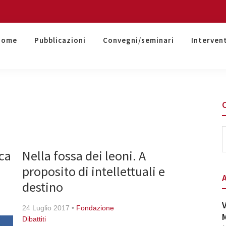
Home
Pubblicazioni
Convegni/seminari
Interven
S
t
ica
Nella fossa dei leoni. A
w
proposito di intellettuali e
destino
V
24 Luglio 2017
•
Fondazione
M
Dibattiti