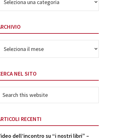
elle
ategorie
ARCHIVIO
rchivio
CERCA NEL SITO
earch
his
ebsite
ARTICOLI RECENTI
ideo dell’incontro su “i nostri libri” –