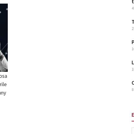
t
4
T
2
P
1
L
1
cosa
O
rile
8
nny
E