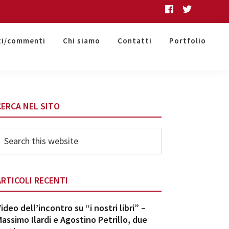
ti/commenti
Chi siamo
Contatti
Portfolio
Primary
CERCA NEL SITO
Sidebar
earch
his
ebsite
ARTICOLI RECENTI
ideo dell’incontro su “i nostri libri” –
assimo Ilardi e Agostino Petrillo, due