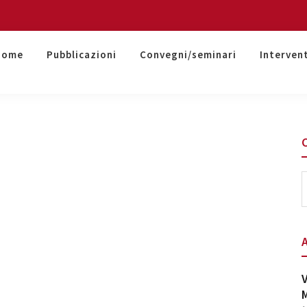
Home
Pubblicazioni
Convegni/seminari
Interven
S
t
w
V
M