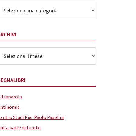
lenco
elle
ategorie
ARCHIVI
rchivi
SEGNALIBRI
ltraparola
Antinomie
entro Studi Pier Paolo Pasolini
alla parte del torto