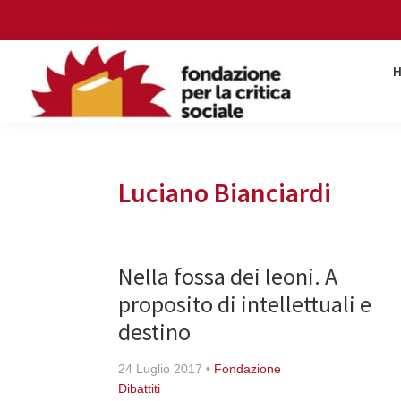
Skip
Skip
Skip
Skip
to
to
to
to
primary
main
primary
footer
navigation
content
sidebar
Fondazione
per
la
critica
Luciano Bianciardi
sociale
Nella fossa dei leoni. A
proposito di intellettuali e
destino
24 Luglio 2017
•
Fondazione
Dibattiti