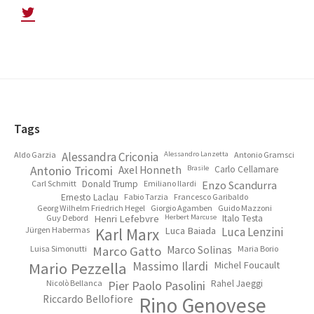
Footer
Tags
Aldo Garzia
Alessandra Criconia
Alessandro Lanzetta
Antonio Gramsci
Antonio Tricomi
Axel Honneth
Brasile
Carlo Cellamare
Carl Schmitt
Donald Trump
Emiliano Ilardi
Enzo Scandurra
Ernesto Laclau
Fabio Tarzia
Francesco Garibaldo
Georg Wilhelm Friedrich Hegel
Giorgio Agamben
Guido Mazzoni
Guy Debord
Henri Lefebvre
Herbert Marcuse
Italo Testa
Jürgen Habermas
Karl Marx
Luca Baiada
Luca Lenzini
Luisa Simonutti
Marco Gatto
Marco Solinas
Maria Borio
Mario Pezzella
Massimo Ilardi
Michel Foucault
Nicolò Bellanca
Pier Paolo Pasolini
Rahel Jaeggi
Riccardo Bellofiore
Rino Genovese