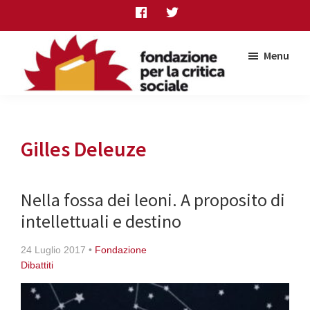
Skip
Skip
Skip
to
to
to
main
primary
footer
Menu
content
sidebar
Fondazione
per
la
critica
Gilles Deleuze
sociale
Nella fossa dei leoni. A proposito di
intellettuali e destino
24 Luglio 2017
•
Fondazione
Dibattiti