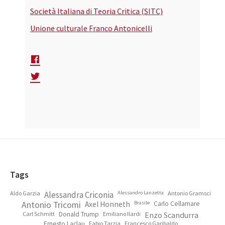
Società Italiana di Teoria Critica (SITC)
Unione culturale Franco Antonicelli
Footer
Tags
Aldo Garzia
Alessandra Criconia
Alessandro Lanzetta
Antonio Gramsci
Antonio Tricomi
Axel Honneth
Brasile
Carlo Cellamare
Carl Schmitt
Donald Trump
Emiliano Ilardi
Enzo Scandurra
Ernesto Laclau
Fabio Tarzia
Francesco Garibaldo