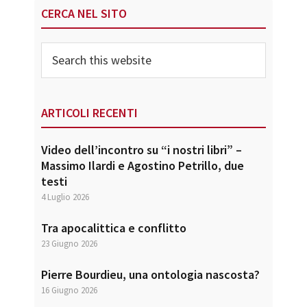
Primary
CERCA NEL SITO
Sidebar
Search
this
website
ARTICOLI RECENTI
Video dell’incontro su “i nostri libri” –
Massimo Ilardi e Agostino Petrillo, due
testi
4 Luglio 2026
Tra apocalittica e conflitto
23 Giugno 2026
Pierre Bourdieu, una ontologia nascosta?
16 Giugno 2026