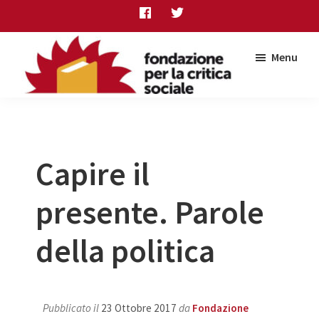
Skip
Skip
Skip
to
to
to
main
primary
footer
Menu
content
sidebar
Fondazione
per
la
critica
sociale
Capire il
presente. Parole
della politica
Pubblicato il
23 Ottobre 2017
da
Fondazione