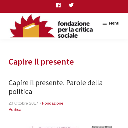
Skip
Skip
Skip
to
to
to
main
primary
footer
Menu
content
sidebar
Fondazione
per
la
critica
Capire il presente
sociale
Capire il presente. Parole della
politica
23 Ottobre 2017
•
Fondazione
Politica