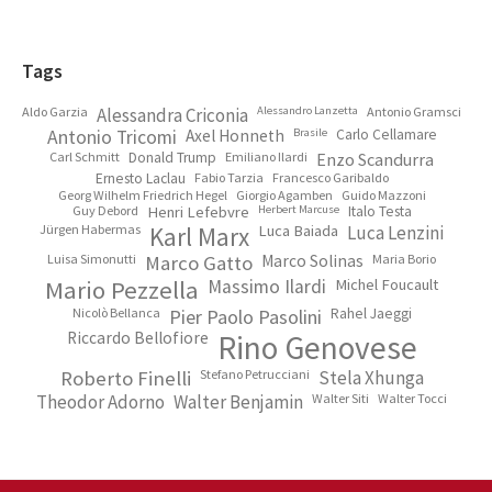
Footer
Tags
Aldo Garzia
Alessandra Criconia
Alessandro Lanzetta
Antonio Gramsci
Antonio Tricomi
Axel Honneth
Brasile
Carlo Cellamare
Carl Schmitt
Donald Trump
Emiliano Ilardi
Enzo Scandurra
Ernesto Laclau
Fabio Tarzia
Francesco Garibaldo
Georg Wilhelm Friedrich Hegel
Giorgio Agamben
Guido Mazzoni
Guy Debord
Henri Lefebvre
Herbert Marcuse
Italo Testa
Jürgen Habermas
Karl Marx
Luca Baiada
Luca Lenzini
Luisa Simonutti
Marco Gatto
Marco Solinas
Maria Borio
Mario Pezzella
Massimo Ilardi
Michel Foucault
Nicolò Bellanca
Pier Paolo Pasolini
Rahel Jaeggi
Riccardo Bellofiore
Rino Genovese
Roberto Finelli
Stefano Petrucciani
Stela Xhunga
Theodor Adorno
Walter Benjamin
Walter Siti
Walter Tocci