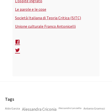
L’ospite ingrato
Le parole e le cose
Società Italiana di Teoria Critica (SITC)
Unione culturale Franco Antonicelli
Footer
Tags
Aldo Garzia
Alessandra Criconia
Alessandro Lanzetta
Antonio Gramsci