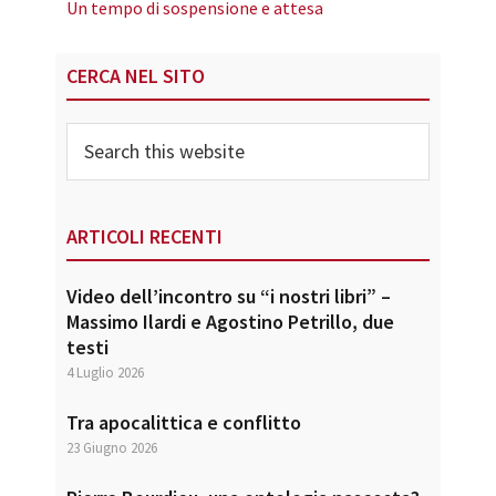
Un tempo di sospensione e attesa
Primary
CERCA NEL SITO
Sidebar
Search
this
website
ARTICOLI RECENTI
Video dell’incontro su “i nostri libri” –
Massimo Ilardi e Agostino Petrillo, due
testi
4 Luglio 2026
Tra apocalittica e conflitto
23 Giugno 2026