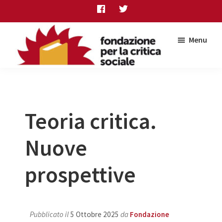
Skip
Skip
Skip
to
to
to
main
primary
footer
Menu
content
sidebar
Fondazione
per
la
critica
sociale
Teoria critica.
Nuove
prospettive
Pubblicato il
5 Ottobre 2025
da
Fondazione