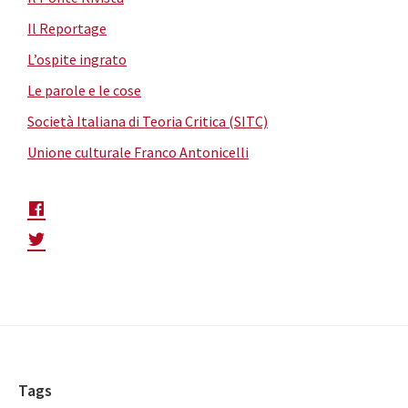
Il Reportage
L’ospite ingrato
Le parole e le cose
Società Italiana di Teoria Critica (SITC)
Unione culturale Franco Antonicelli
Footer
Tags