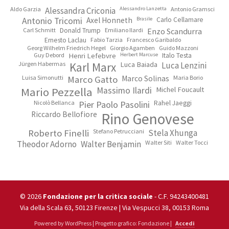
Aldo Garzia
Alessandra Criconia
Alessandro Lanzetta
Antonio Gramsci
Antonio Tricomi
Axel Honneth
Brasile
Carlo Cellamare
Carl Schmitt
Donald Trump
Emiliano Ilardi
Enzo Scandurra
Ernesto Laclau
Fabio Tarzia
Francesco Garibaldo
Georg Wilhelm Friedrich Hegel
Giorgio Agamben
Guido Mazzoni
Guy Debord
Henri Lefebvre
Herbert Marcuse
Italo Testa
Jürgen Habermas
Karl Marx
Luca Baiada
Luca Lenzini
Luisa Simonutti
Marco Gatto
Marco Solinas
Maria Borio
Mario Pezzella
Massimo Ilardi
Michel Foucault
Nicolò Bellanca
Pier Paolo Pasolini
Rahel Jaeggi
Riccardo Bellofiore
Rino Genovese
Roberto Finelli
Stefano Petrucciani
Stela Xhunga
Theodor Adorno
Walter Benjamin
Walter Siti
Walter Tocci
© 2026
Fondazione per la critica sociale
- C.F. 94243400481
Via della Scala 63, 50123 Firenze | Via Vespucci 38, 00153 Roma
Powered by WordPress | Progetto grafico: Fondazione |
Accedi