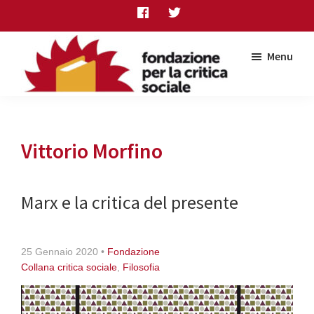
Skip
Skip
Skip
to
to
to
main
primary
footer
Menu
content
sidebar
Fondazione
per
la
critica
Vittorio Morfino
sociale
Marx e la critica del presente
25 Gennaio 2020
•
Fondazione
Collana critica sociale
,
Filosofia