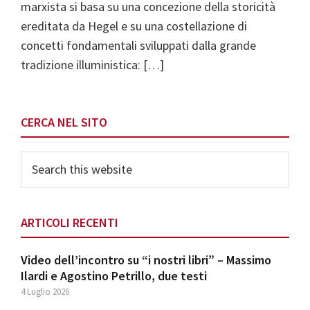
marxista si basa su una concezione della storicità
ereditata da Hegel e su una costellazione di
concetti fondamentali sviluppati dalla grande
tradizione illuministica: […]
Primary
CERCA NEL SITO
Sidebar
Search
this
website
ARTICOLI RECENTI
Video dell’incontro su “i nostri libri” – Massimo
Ilardi e Agostino Petrillo, due testi
4 Luglio 2026