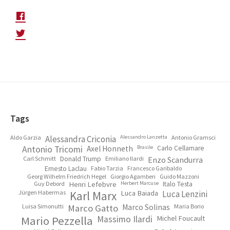
Footer
Tags
Aldo Garzia
Alessandra Criconia
Alessandro Lanzetta
Antonio Gramsci
Antonio Tricomi
Axel Honneth
Brasile
Carlo Cellamare
Carl Schmitt
Donald Trump
Emiliano Ilardi
Enzo Scandurra
Ernesto Laclau
Fabio Tarzia
Francesco Garibaldo
Georg Wilhelm Friedrich Hegel
Giorgio Agamben
Guido Mazzoni
Guy Debord
Henri Lefebvre
Herbert Marcuse
Italo Testa
Jürgen Habermas
Karl Marx
Luca Baiada
Luca Lenzini
Luisa Simonutti
Marco Gatto
Marco Solinas
Maria Borio
Mario Pezzella
Massimo Ilardi
Michel Foucault