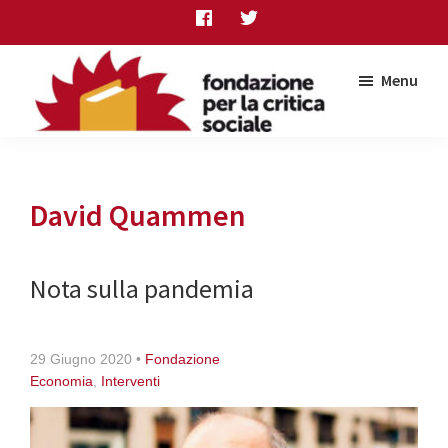
Skip
Skip
Skip
to
to
to
main
primary
footer
Menu
content
sidebar
Fondazione
per
la
critica
David Quammen
sociale
Nota sulla pandemia
29 Giugno 2020
•
Fondazione
Economia
,
Interventi