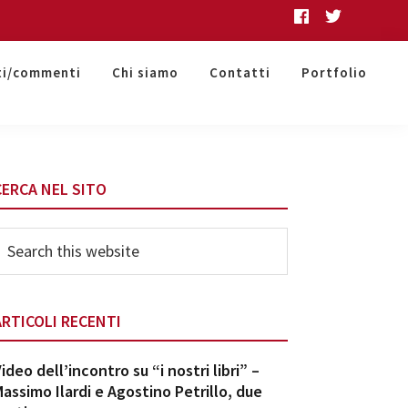
ti/commenti
Chi siamo
Contatti
Portfolio
Primary
CERCA NEL SITO
Sidebar
earch
his
ebsite
ARTICOLI RECENTI
ideo dell’incontro su “i nostri libri” –
assimo Ilardi e Agostino Petrillo, due