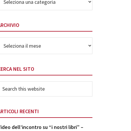
elle
ategorie
ARCHIVIO
rchivio
CERCA NEL SITO
earch
his
ebsite
ARTICOLI RECENTI
ideo dell’incontro su “i nostri libri” –