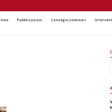
Home
Pubblicazioni
Convegni/seminari
Interven
S
t
w
V
M