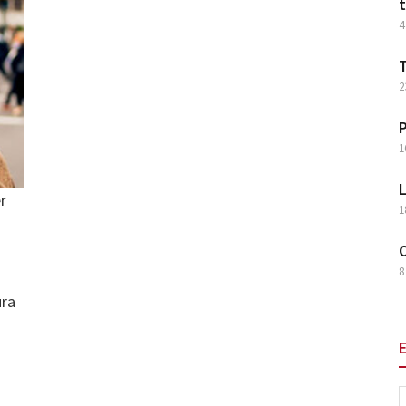
t
4
T
2
P
1
L
r
1
O
8
ura
E