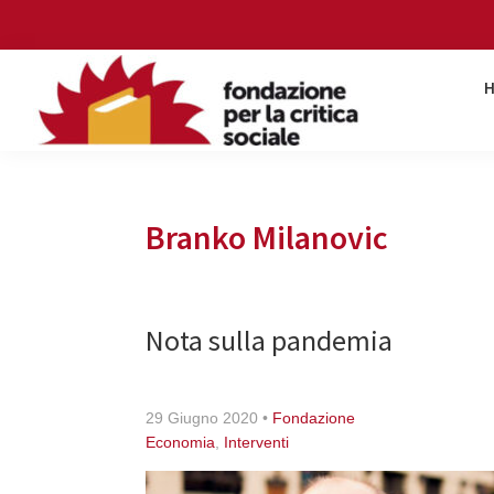
Skip
Skip
Skip
Skip
to
to
to
to
primary
main
primary
footer
navigation
content
sidebar
Fondazione
per
la
critica
Branko Milanovic
sociale
Nota sulla pandemia
29 Giugno 2020
•
Fondazione
Economia
,
Interventi