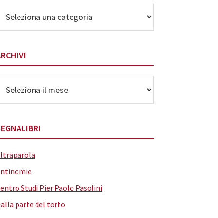
lenco
elle
ategorie
ARCHIVI
rchivi
SEGNALIBRI
ltraparola
Antinomie
entro Studi Pier Paolo Pasolini
alla parte del torto