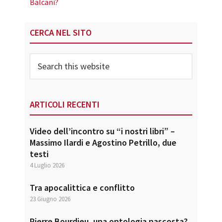
Balcani?
Primary
CERCA NEL SITO
Sidebar
Search
this
website
ARTICOLI RECENTI
Video dell’incontro su “i nostri libri” –
Massimo Ilardi e Agostino Petrillo, due
testi
4 Luglio 2026
Tra apocalittica e conflitto
23 Giugno 2026
Pierre Bourdieu, una ontologia nascosta?