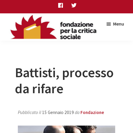
Skip
Skip
Skip
to
to
to
main
primary
footer
Menu
content
sidebar
Fondazione
per
la
critica
sociale
Battisti, processo
da rifare
Pubblicato il
15 Gennaio 2019
da
Fondazione