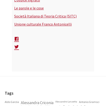
L’ospite ingrato
Le parole e le cose
Società Italiana di Teoria Critica (SITC)
Unione culturale Franco Antonicelli
Footer
Tags
Aldo Garzia
Alessandra Criconia
Alessandro Lanzetta
Antonio Gramsci