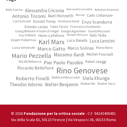
Footer
Aldo Garzia
Alessandra Criconia
Alessandro Lanzetta
Antonio Gramsci
Antonio Tricomi
Axel Honneth
Brasile
Carlo Cellamare
Carl Schmitt
Donald Trump
Emiliano Ilardi
Enzo Scandurra
Ernesto Laclau
Fabio Tarzia
Francesco Garibaldo
Georg Wilhelm Friedrich Hegel
Giorgio Agamben
Guido Mazzoni
Guy Debord
Henri Lefebvre
Herbert Marcuse
Italo Testa
Jürgen Habermas
Karl Marx
Luca Baiada
Luca Lenzini
Luisa Simonutti
Marco Gatto
Marco Solinas
Maria Borio
Mario Pezzella
Massimo Ilardi
Michel Foucault
Nicolò Bellanca
Pier Paolo Pasolini
Rahel Jaeggi
Riccardo Bellofiore
Rino Genovese
Roberto Finelli
Stefano Petrucciani
Stela Xhunga
Theodor Adorno
Walter Benjamin
Walter Siti
Walter Tocci
© 2026
Fondazione per la critica sociale
- C.F. 94243400481
Via della Scala 63, 50123 Firenze | Via Vespucci 38, 00153 Roma