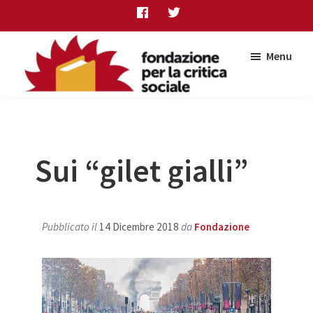
Skip
Skip
Skip
to
to
to
main
primary
footer
Menu
content
sidebar
Fondazione
per
la
critica
sociale
Sui “gilet gialli”
Pubblicato il
14 Dicembre 2018
da
Fondazione