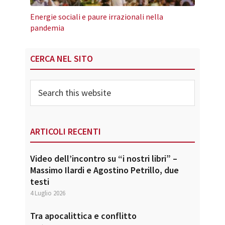
Energie sociali e paure irrazionali nella
pandemia
Primary
CERCA NEL SITO
Sidebar
Search
this
website
ARTICOLI RECENTI
Video dell’incontro su “i nostri libri” –
Massimo Ilardi e Agostino Petrillo, due
testi
4 Luglio 2026
Tra apocalittica e conflitto