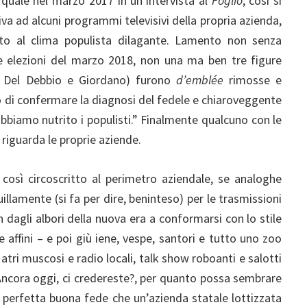
 quale nel marzo 2017 in un’intervista al
Foglio
, così si
va ad alcuni programmi televisivi della propria azienda,
ito al clima populista dilagante. Lamento non senza
e elezioni del marzo 2018, non una ma ben tre figure
ro, Del Debbio e Giordano) furono
d’emblée
rimosse e
ò di confermare la diagnosi del fedele e chiaroveggente
iamo nutrito i populisti.” Finalmente qualcuno con le
riguarda le proprie aziende.
così circoscritto al perimetro aziendale, se analoghe
llamente (si fa per dire, beninteso) per le trasmissioni
 dagli albori della nuova era a conformarsi con lo stile
 e affini – e poi giù iene, vespe, santori e tutto uno zoo
tri muscosi e radio locali, talk show roboanti e salotti
i. Ancora oggi, ci credereste?, per quanto possa sembrare
in perfetta buona fede che un’azienda statale lottizzata