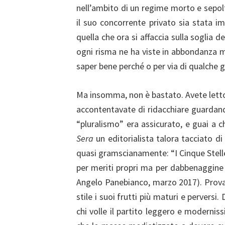
nell’ambito di un regime morto e sepo
il suo concorrente privato sia stata imm
quella che ora si affaccia sulla soglia d
ogni risma ne ha viste in abbondanza ma
saper bene perché o per via di qualche 
Ma insomma, non è bastato. Avete letto
accontentavate di ridacchiare guarda
“pluralismo” era assicurato, e guai a c
Sera
un editorialista talora tacciato d
quasi gramscianamente: “I Cinque Stell
per meriti propri ma per dabbenaggine a
Angelo Panebianco, marzo 2017). Provat
stile i suoi frutti più maturi e perversi
chi volle il partito leggero e moderni