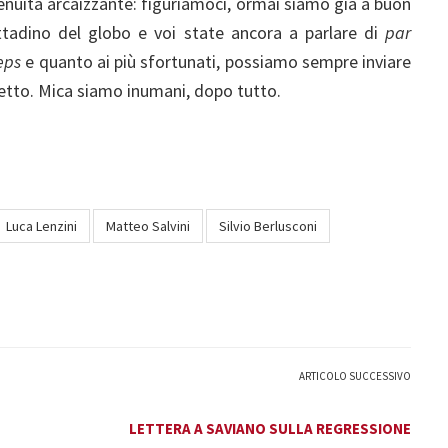
enuità arcaizzante: figuriamoci, ormai siamo già a buon
ittadino del globo e voi state ancora a parlare di
par
eps
e quanto ai più sfortunati, possiamo sempre inviare
letto. Mica siamo inumani, dopo tutto.
Luca Lenzini
Matteo Salvini
Silvio Berlusconi
ARTICOLO SUCCESSIVO
LETTERA A SAVIANO SULLA REGRESSIONE