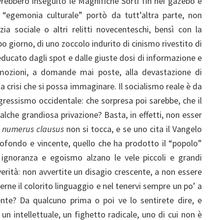
ebbero inseguito le Magnifiche Sorti fin nei gazebo e
’ “egemonia culturale” portò da tutt’altra parte, non
ia sociale o altri relitti novecenteschi, bensì con la
 giorno, di uno zoccolo indurito di cinismo rivestito di
educato dagli spot e dalle giuste dosi di informazione e
imozioni, a domande mai poste, alla devastazione di
lla crisi che si possa immaginare. Il socialismo reale è da
gressismo occidentale: che sorpresa poi sarebbe, che il
alche grandiosa privazione? Basta, in effetti, non esser
l
numerus clausus
non si tocca, e se uno cita il Vangelo
profondo e vincente, quello che ha prodotto il “popolo”
ignoranza e egoismo alzano le vele piccoli e grandi
verità: non avvertite un disagio crescente, a non essere
erne il colorito linguaggio e nel tenervi sempre un po’ a
ente? Da qualcuno prima o poi ve lo sentirete dire, e
n intellettuale, un fighetto radicale, uno di cui non è