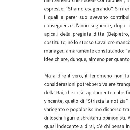
nientemeno che Fedele Confalonieri, il
espresse: “Stiamo esagerando”. Si riferi
i quali a parer suo avevano contribu
conseguenze: l’anno seguente, dopo l
apicali della pregiata ditta (Belpiet
sostituite; né lo stesso Cavaliere manc
manager, amaramente constatando: “abb
idee chiare, dunque, almeno per quanto 
Ma a dire il vero, il fenomeno non fu 
considerazioni potrebbero valere tranqui
della Rai, che così rapidamente ebbe fin
vincente, quello di “Striscia la notizia”
variegato e popolosissimo disperso tra a
di loschi figuri e sbraitanti opinionist
quasi indecente a dirsi, c’è chi pensa 