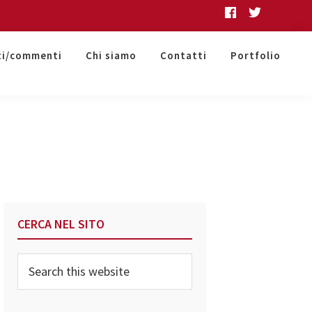
ti/commenti
Chi siamo
Contatti
Portfolio
Primary
CERCA NEL SITO
Sidebar
Search
this
website