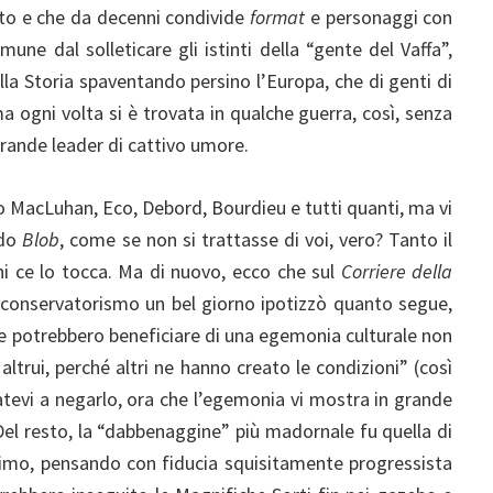
lto e che da decenni condivide
format
e personaggi con
une dal solleticare gli istinti della “gente del Vaffa”,
ella Storia spaventando persino l’Europa, che di genti di
 ogni volta si è trovata in qualche guerra, così, senza
grande leader di cattivo umore.
 MacLuhan, Eco, Debord, Bourdieu e tutti quanti, ma vi
ndo
Blob
, come se non si trattasse di voi, vero? Tanto il
hi ce lo tocca. Ma di nuovo, ecco che sul
Corriere della
i conservatorismo un bel giorno ipotizzò quanto segue,
e potrebbero beneficiare di una egemonia culturale non
ltrui, perché altri ne hanno creato le condizioni” (così
evi a negarlo, ora che l’egemonia vi mostra in grande
. Del resto, la “dabbenaggine” più madornale fu quella di
ssimo, pensando con fiducia squisitamente progressista