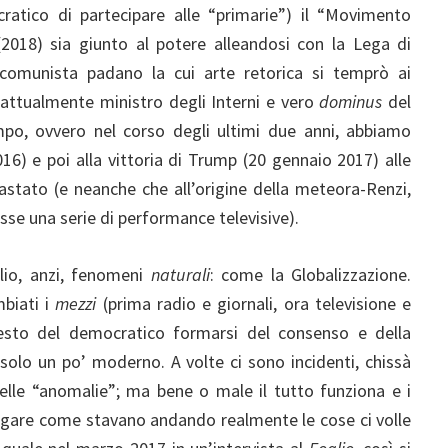
ratico di partecipare alle “primarie”) il “Movimento
(2018) sia giunto al potere alleandosi con la Lega di
-comunista padano la cui arte retorica si temprò ai
 attualmente ministro degli Interni e vero
dominus
del
mpo, ovvero nel corso degli ultimi due anni, abbiamo
016) e poi alla vittoria di Trump (20 gennaio 2017) alle
bastato (e neanche che all’origine della meteora-Renzi,
sse una serie di performance televisive).
lio, anzi, fenomeni
naturali
: come la Globalizzazione.
biati i
mezzi
(prima radio e giornali, ora televisione e
sto del democratico formarsi del consenso e della
solo un po’ moderno. A volte ci sono incidenti, chissà
le “anomalie”; ma bene o male il tutto funziona e i
piegare come stavano andando realmente le cose ci volle