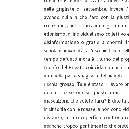
che le masse mediatizzate a dovere avr
nelle grigliate di settembre. Invece l
avendo nulla a che fare con la giustiz
creazione, anno dopo anno e giorno dopo
edonismo, di individualismo collettivo 
disinformazione e grazie a enormi r
scuola e università, all’uso più bieco de
tempo defunto e ora è il turno del pro
trionfo del Privato coincida con una qu
nati nella parte sbagliata del pianeta. I
rischia grosso. Tale è stato il lavoro 
odierno; e se ora su questo mare di 
mascalzoni, che volete farci? E dite la 
in sintonia con le masse, a non condivid
distanza, a lato o perfino controcorr
neanche troppo gentilmente: che siete u