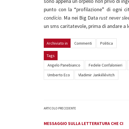
sono appena un orpello non privo di ing
punto con la “profilazione” di ogni c
condicio
. Ma nei Big Data
rust never sle
un sms caritatevole, prima di andare a 
Archiviato in
Commenti
Politica
Tags
Angelo Panebianco
Fedele Confalonieri
Umberto Eco
Vladimir Jankélévitch
ARTICOLO PRECEDENTE
MESSAGGIO SULLA LETTERATURA CHE CI