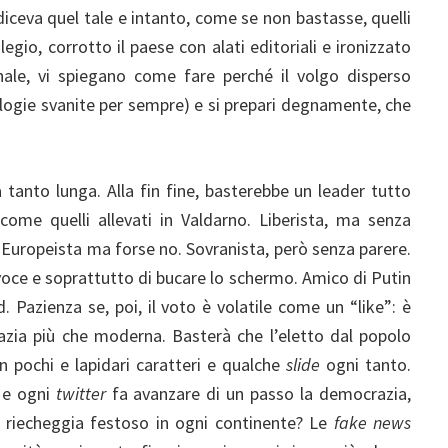
diceva quel tale e intanto, come se non bastasse, quelli
egio, corrotto il paese con alati editoriali e ironizzato
rnale, vi spiegano come fare perché il volgo disperso
eologie svanite per sempre) e si prepari degnamente, che
 tanto lunga. Alla fin fine, basterebbe un leader tutto
ome quelli allevati in Valdarno. Liberista, ma senza
 Europeista ma forse no. Sovranista, però senza parere.
voce e soprattutto di bucare lo schermo. Amico di Putin
Pazienza se, poi, il voto è volatile come un “like”: è
azia più che moderna. Basterà che l’eletto dal popolo
n pochi e lapidari caratteri e qualche
slide
ogni tanto.
 e ogni
twitter
fa avanzare di un passo la democrazia,
riecheggia festoso in ogni continente? Le
fake news