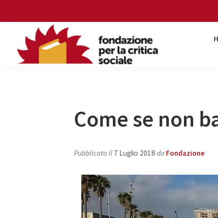
Skip
Skip
Skip
Skip
to
to
to
to
primary
main
primary
footer
navigation
content
sidebar
Fondazione
per
la
critica
sociale
Come se non ba
Pubblicato il
7 Luglio 2018
da
Fondazione