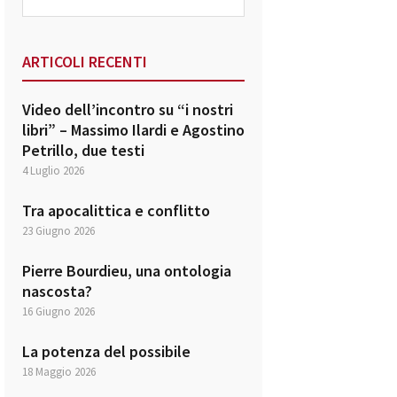
this
website
ARTICOLI RECENTI
Video dell’incontro su “i nostri
libri” – Massimo Ilardi e Agostino
Petrillo, due testi
4 Luglio 2026
Tra apocalittica e conflitto
23 Giugno 2026
Pierre Bourdieu, una ontologia
nascosta?
16 Giugno 2026
La potenza del possibile
18 Maggio 2026