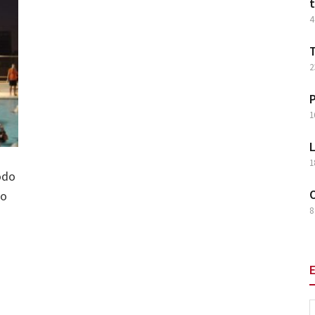
t
4
T
2
P
1
L
1
odo
O
ro
8
E