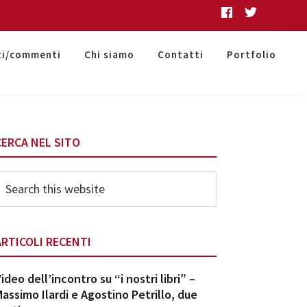
ti/commenti
Chi siamo
Contatti
Portfolio
Primary
CERCA NEL SITO
Sidebar
earch
his
ebsite
ARTICOLI RECENTI
ideo dell’incontro su “i nostri libri” –
assimo Ilardi e Agostino Petrillo, due