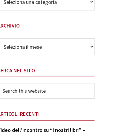
elle
ategorie
ARCHIVIO
rchivio
CERCA NEL SITO
earch
his
ebsite
ARTICOLI RECENTI
ideo dell’incontro su “i nostri libri” –