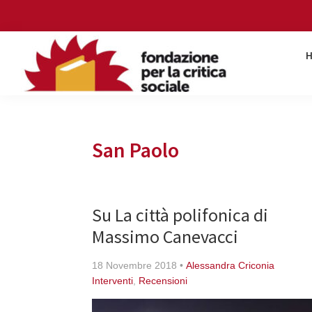
Skip
Skip
Skip
Skip
to
to
to
to
primary
main
primary
footer
navigation
content
sidebar
Fondazione
per
la
critica
San Paolo
sociale
Su La città polifonica di
Massimo Canevacci
18 Novembre 2018
•
Alessandra Criconia
Interventi
,
Recensioni