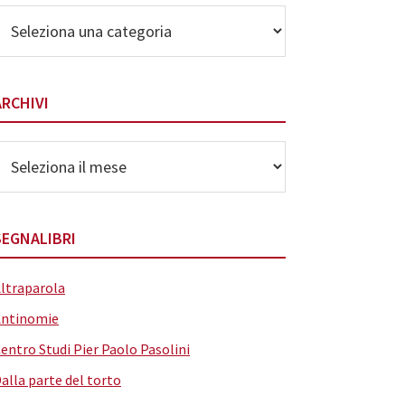
lenco
elle
ategorie
ARCHIVI
rchivi
SEGNALIBRI
ltraparola
Antinomie
entro Studi Pier Paolo Pasolini
alla parte del torto