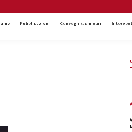
Home
Pubblicazioni
Convegni/seminari
Interven
S
t
w
V
M