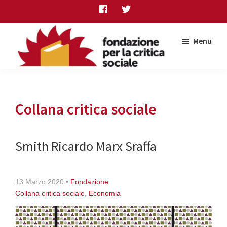
Skip
Skip
Skip
to
to
to
main
primary
footer
Menu
content
sidebar
Fondazione
per
la
critica
Collana critica sociale
sociale
Smith Ricardo Marx Sraffa
13 Marzo 2020
•
Fondazione
Collana critica sociale
,
Economia