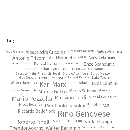
Footer
Tags
Aldo Garzia
Alessandra Criconia
Alessandro Lanzetta
Antonio Gramsci
Antonio Tricomi
Axel Honneth
Brasile
Carlo Cellamare
Carl Schmitt
Donald Trump
Emiliano Ilardi
Enzo Scandurra
Ernesto Laclau
Fabio Tarzia
Francesco Garibaldo
Georg Wilhelm Friedrich Hegel
Giorgio Agamben
Guido Mazzoni
Guy Debord
Henri Lefebvre
Herbert Marcuse
Italo Testa
Jürgen Habermas
Karl Marx
Luca Baiada
Luca Lenzini
Luisa Simonutti
Marco Gatto
Marco Solinas
Maria Borio
Mario Pezzella
Massimo Ilardi
Michel Foucault
Nicolò Bellanca
Pier Paolo Pasolini
Rahel Jaeggi
Riccardo Bellofiore
Rino Genovese
Roberto Finelli
Stefano Petrucciani
Stela Xhunga
Theodor Adorno
Walter Benjamin
Walter Siti
Walter Tocci