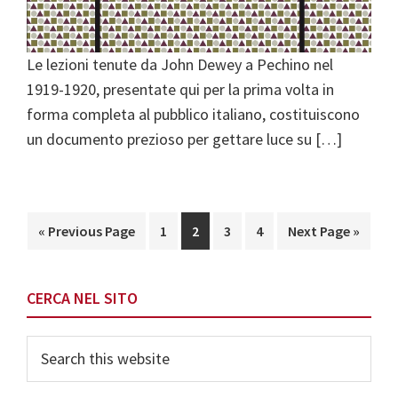
Le lezioni tenute da John Dewey a Pechino nel
1919-1920, presentate qui per la prima volta in
forma completa al pubblico italiano, costituiscono
un documento prezioso per gettare luce su […]
Go
Page
Page
Page
Page
Go
«
Previous Page
1
2
3
4
Next Page »
to
to
Primary
CERCA NEL SITO
Sidebar
Search
this
website