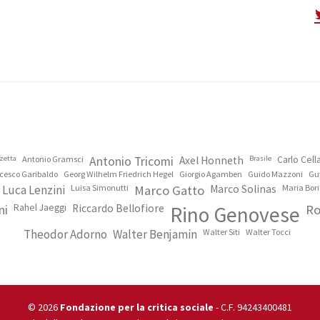
zetta
Antonio Gramsci
Antonio Tricomi
Axel Honneth
Brasile
Carlo Cel
cesco Garibaldo
Georg Wilhelm Friedrich Hegel
Giorgio Agamben
Guido Mazzoni
Gu
Luca Lenzini
Luisa Simonutti
Marco Gatto
Marco Solinas
Maria Bori
ni
Rahel Jaeggi
Riccardo Bellofiore
Rino Genovese
Ro
Theodor Adorno
Walter Benjamin
Walter Siti
Walter Tocci
© 2026
Fondazione per la critica sociale
- C.F. 94243400481