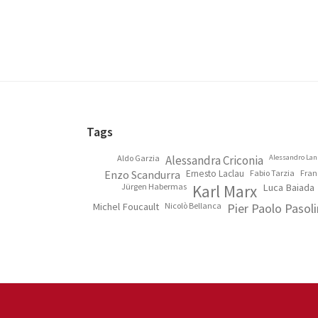
Footer
Tags
Aldo Garzia
Alessandra Criconia
Alessandro Lan
Enzo Scandurra
Ernesto Laclau
Fabio Tarzia
Fran
Jürgen Habermas
Karl Marx
Luca Baiada
Michel Foucault
Nicolò Bellanca
Pier Paolo Pasoli