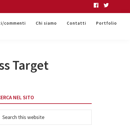
ti/commenti
Chi siamo
Contatti
Portfolio
ss Target
Primary
CERCA NEL SITO
Sidebar
earch
his
ebsite