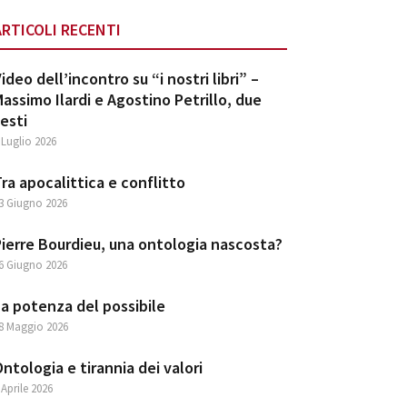
ARTICOLI RECENTI
ideo dell’incontro su “i nostri libri” –
assimo Ilardi e Agostino Petrillo, due
esti
 Luglio 2026
ra apocalittica e conflitto
3 Giugno 2026
ierre Bourdieu, una ontologia nascosta?
6 Giugno 2026
a potenza del possibile
8 Maggio 2026
ntologia e tirannia dei valori
 Aprile 2026