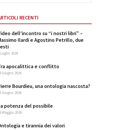
ebsite
ARTICOLI RECENTI
ideo dell’incontro su “i nostri libri” –
assimo Ilardi e Agostino Petrillo, due
esti
 Luglio 2026
ra apocalittica e conflitto
3 Giugno 2026
ierre Bourdieu, una ontologia nascosta?
6 Giugno 2026
a potenza del possibile
8 Maggio 2026
ntologia e tirannia dei valori