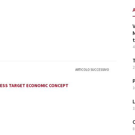
V
M
t
4
T
2
ARTICOLO SUCCESSIVO
P
CESS TARGET ECONOMIC CONCEPT
1
L
1
O
8