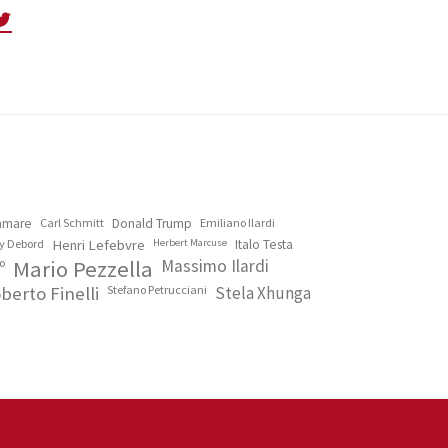
lamare
Carl Schmitt
Donald Trump
Emiliano Ilardi
y Debord
Henri Lefebvre
Herbert Marcuse
Italo Testa
o
Mario Pezzella
Massimo Ilardi
berto Finelli
Stefano Petrucciani
Stela Xhunga