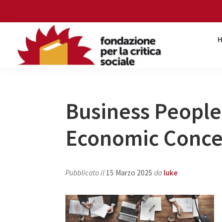
Skip
Skip
Skip
Skip
to
to
to
to
primary
main
primary
footer
navigation
content
sidebar
Fondazione
per
la
critica
Business People
sociale
Economic Conce
Pubblicato il
15 Marzo 2025
da
luke