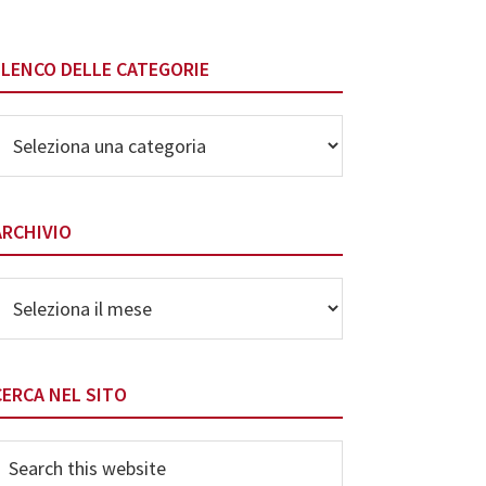
ELENCO DELLE CATEGORIE
lenco
elle
ategorie
ARCHIVIO
rchivio
CERCA NEL SITO
earch
his