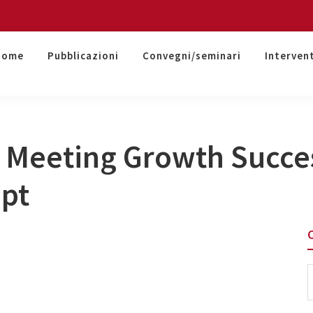
Home
Pubblicazioni
Convegni/seminari
Interven
 Meeting Growth Succe
pt
S
t
w