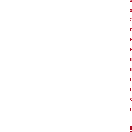
C
D
F
F
I
I
L
L
S
U