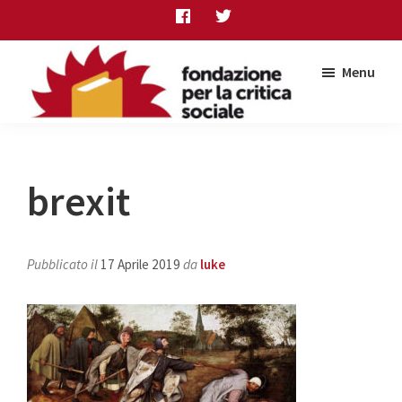
Skip
Skip
Skip
to
to
to
main
primary
footer
Menu
content
sidebar
Fondazione
per
la
critica
brexit
sociale
Pubblicato il
17 Aprile 2019
da
luke