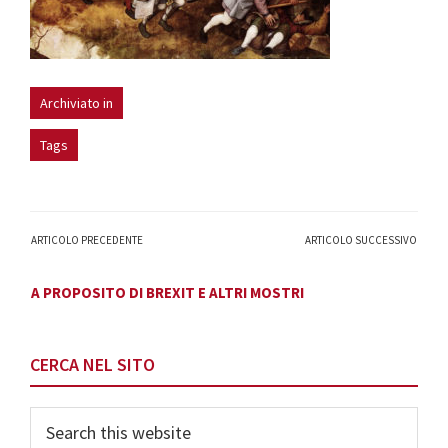
Archiviato in
Tags
ARTICOLO PRECEDENTE
ARTICOLO SUCCESSIVO
A PROPOSITO DI BREXIT E ALTRI MOSTRI
Primary
CERCA NEL SITO
Sidebar
Search
this