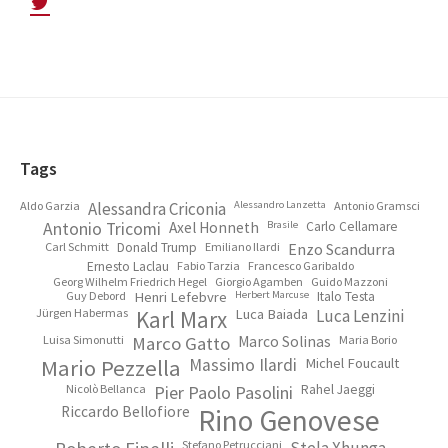
Footer
Tags
Aldo Garzia
Alessandra Criconia
Alessandro Lanzetta
Antonio Gramsci
Antonio Tricomi
Axel Honneth
Brasile
Carlo Cellamare
Carl Schmitt
Donald Trump
Emiliano Ilardi
Enzo Scandurra
Ernesto Laclau
Fabio Tarzia
Francesco Garibaldo
Georg Wilhelm Friedrich Hegel
Giorgio Agamben
Guido Mazzoni
Guy Debord
Henri Lefebvre
Herbert Marcuse
Italo Testa
Jürgen Habermas
Karl Marx
Luca Baiada
Luca Lenzini
Luisa Simonutti
Marco Gatto
Marco Solinas
Maria Borio
Mario Pezzella
Massimo Ilardi
Michel Foucault
Nicolò Bellanca
Pier Paolo Pasolini
Rahel Jaeggi
Riccardo Bellofiore
Rino Genovese
Stefano Petrucciani