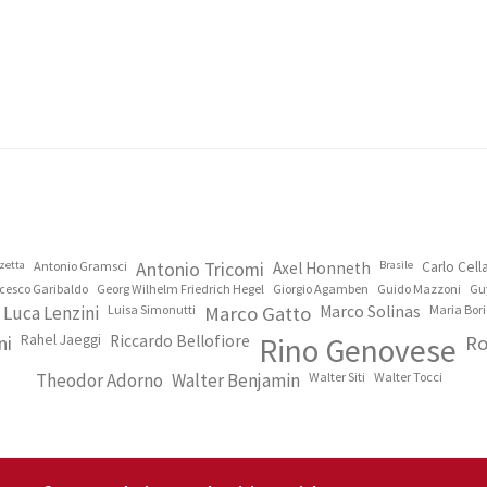
zetta
Antonio Gramsci
Antonio Tricomi
Axel Honneth
Brasile
Carlo Cel
cesco Garibaldo
Georg Wilhelm Friedrich Hegel
Giorgio Agamben
Guido Mazzoni
Gu
Luca Lenzini
Luisa Simonutti
Marco Gatto
Marco Solinas
Maria Bori
ni
Rahel Jaeggi
Riccardo Bellofiore
Rino Genovese
Ro
Theodor Adorno
Walter Benjamin
Walter Siti
Walter Tocci