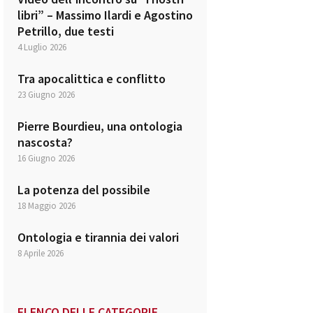
libri” – Massimo Ilardi e Agostino
Petrillo, due testi
4 Luglio 2026
Tra apocalittica e conflitto
23 Giugno 2026
Pierre Bourdieu, una ontologia
nascosta?
16 Giugno 2026
La potenza del possibile
18 Maggio 2026
Ontologia e tirannia dei valori
8 Aprile 2026
ELENCO DELLE CATEGORIE