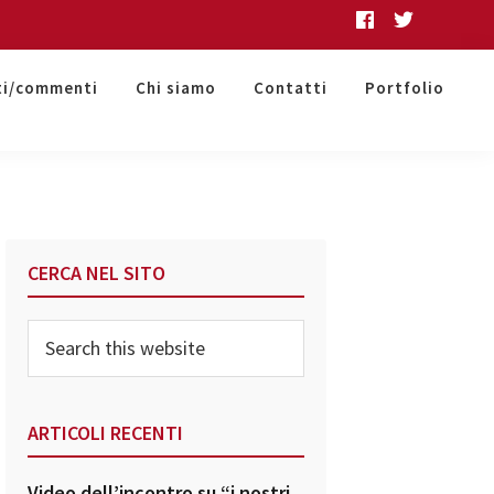
ti/commenti
Chi siamo
Contatti
Portfolio
Primary
CERCA NEL SITO
Sidebar
Search
this
website
ARTICOLI RECENTI
Video dell’incontro su “i nostri