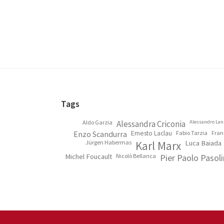
Footer
Tags
Aldo Garzia
Alessandra Criconia
Alessandro Lan
Enzo Scandurra
Ernesto Laclau
Fabio Tarzia
Fran
Jürgen Habermas
Karl Marx
Luca Baiada
Michel Foucault
Nicolò Bellanca
Pier Paolo Pasoli