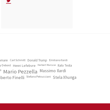
lamare
Carl Schmitt
Donald Trump
Emiliano Ilardi
y Debord
Henri Lefebvre
Herbert Marcuse
Italo Testa
o
Mario Pezzella
Massimo Ilardi
berto Finelli
Stefano Petrucciani
Stela Xhunga