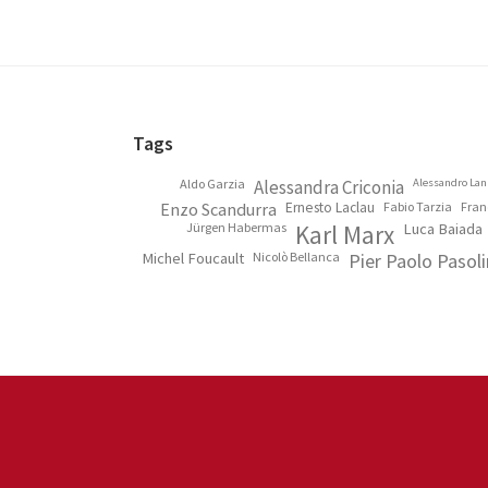
Footer
Tags
Aldo Garzia
Alessandra Criconia
Alessandro Lan
Enzo Scandurra
Ernesto Laclau
Fabio Tarzia
Fran
Jürgen Habermas
Karl Marx
Luca Baiada
Michel Foucault
Nicolò Bellanca
Pier Paolo Pasoli