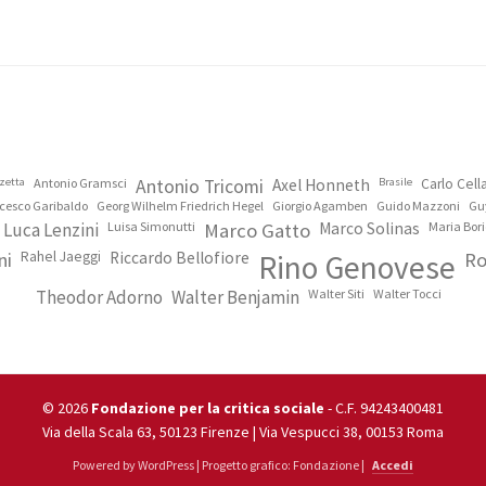
zetta
Antonio Gramsci
Antonio Tricomi
Axel Honneth
Brasile
Carlo Cel
cesco Garibaldo
Georg Wilhelm Friedrich Hegel
Giorgio Agamben
Guido Mazzoni
Gu
Luca Lenzini
Luisa Simonutti
Marco Gatto
Marco Solinas
Maria Bori
ni
Rahel Jaeggi
Riccardo Bellofiore
Rino Genovese
Ro
Theodor Adorno
Walter Benjamin
Walter Siti
Walter Tocci
© 2026
Fondazione per la critica sociale
- C.F. 94243400481
Via della Scala 63, 50123 Firenze | Via Vespucci 38, 00153 Roma
Powered by WordPress | Progetto grafico: Fondazione |
Accedi