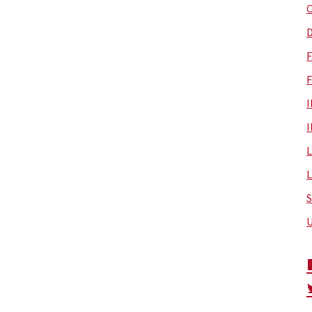
C
D
F
F
I
I
L
L
S
U