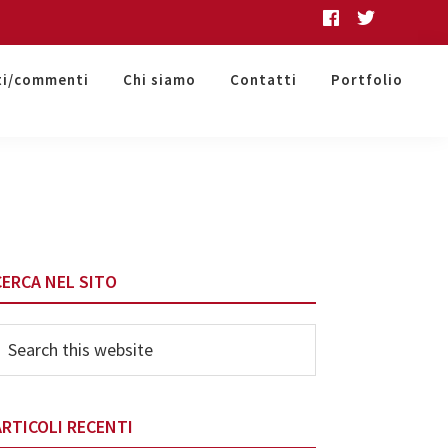
ti/commenti
Chi siamo
Contatti
Portfolio
Primary
CERCA NEL SITO
Sidebar
earch
his
ebsite
ARTICOLI RECENTI