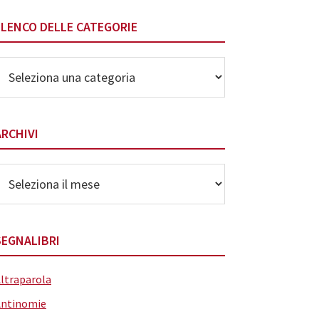
ELENCO DELLE CATEGORIE
lenco
elle
ategorie
ARCHIVI
rchivi
SEGNALIBRI
ltraparola
Antinomie