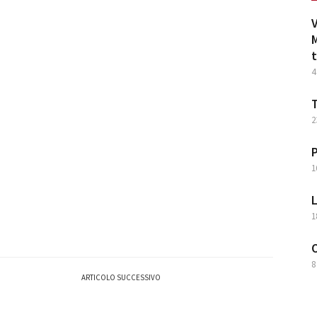
V
M
t
4
T
2
P
1
L
1
O
8
ARTICOLO SUCCESSIVO