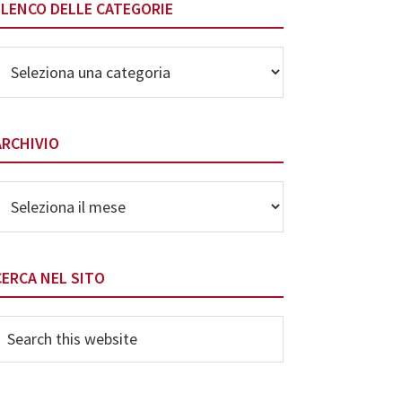
ELENCO DELLE CATEGORIE
lenco
elle
ategorie
ARCHIVIO
rchivio
CERCA NEL SITO
earch
his
ebsite