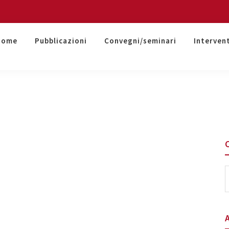
Home
Pubblicazioni
Convegni/seminari
Interven
S
t
w