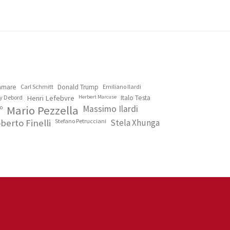
lamare
Carl Schmitt
Donald Trump
Emiliano Ilardi
y Debord
Henri Lefebvre
Herbert Marcuse
Italo Testa
o
Mario Pezzella
Massimo Ilardi
berto Finelli
Stefano Petrucciani
Stela Xhunga