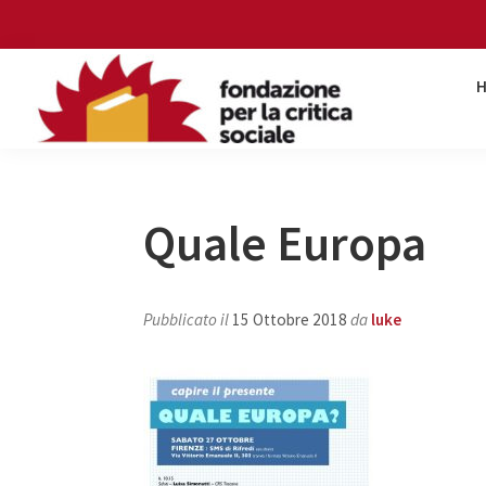
Skip
Skip
Skip
Skip
to
to
to
to
primary
main
primary
footer
navigation
content
sidebar
Fondazione
per
la
critica
Quale Europa
sociale
Pubblicato il
15 Ottobre 2018
da
luke