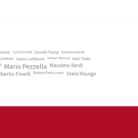
lamare
Carl Schmitt
Donald Trump
Emiliano Ilardi
y Debord
Henri Lefebvre
Herbert Marcuse
Italo Testa
o
Mario Pezzella
Massimo Ilardi
berto Finelli
Stefano Petrucciani
Stela Xhunga