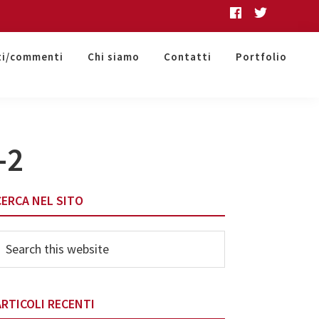
ti/commenti
Chi siamo
Contatti
Portfolio
-2
Primary
CERCA NEL SITO
Sidebar
earch
his
ebsite
ARTICOLI RECENTI