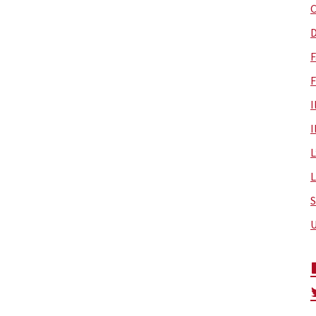
C
D
F
F
I
I
L
L
S
U