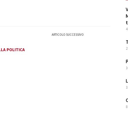
V
M
t
4
ARTICOLO SUCCESSIVO
T
2
LLA POLITICA
P
1
L
1
O
8