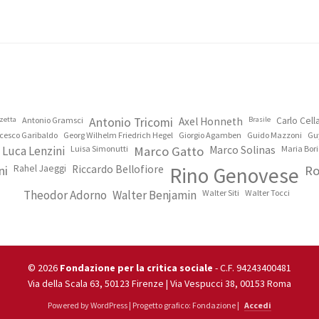
zetta
Antonio Gramsci
Antonio Tricomi
Axel Honneth
Brasile
Carlo Cel
cesco Garibaldo
Georg Wilhelm Friedrich Hegel
Giorgio Agamben
Guido Mazzoni
Gu
Luca Lenzini
Luisa Simonutti
Marco Gatto
Marco Solinas
Maria Bori
ni
Rahel Jaeggi
Riccardo Bellofiore
Rino Genovese
Ro
Theodor Adorno
Walter Benjamin
Walter Siti
Walter Tocci
© 2026
Fondazione per la critica sociale
- C.F. 94243400481
Via della Scala 63, 50123 Firenze | Via Vespucci 38, 00153 Roma
Powered by WordPress | Progetto grafico: Fondazione |
Accedi