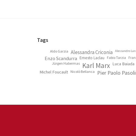
Footer
Tags
Aldo Garzia
Alessandra Criconia
Alessandro Lan
Enzo Scandurra
Ernesto Laclau
Fabio Tarzia
Fran
Jürgen Habermas
Karl Marx
Luca Baiada
Michel Foucault
Nicolò Bellanca
Pier Paolo Pasoli