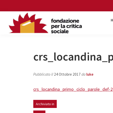
Skip
Skip
Skip
Skip
to
to
to
to
primary
main
primary
footer
navigation
content
sidebar
Fondazione
per
la
critica
crs_locandina_p
sociale
Pubblicato il
24 Ottobre 2017
da
luke
crs_locandina_primo_ciclo_parole_def-2
Archiviato in