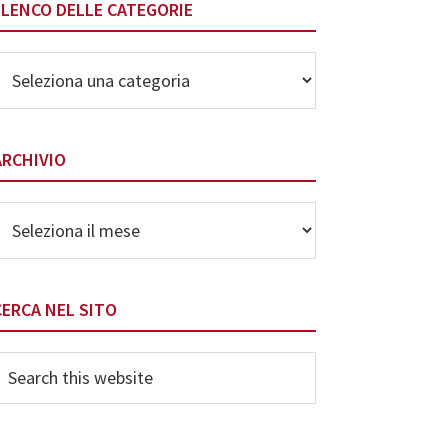
ELENCO DELLE CATEGORIE
lenco
elle
ategorie
ARCHIVIO
rchivio
CERCA NEL SITO
earch
his
ebsite