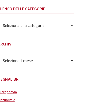
ELENCO DELLE CATEGORIE
lenco
elle
ategorie
ARCHIVI
rchivi
SEGNALIBRI
ltraparola
Antinomie