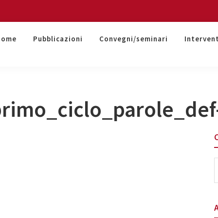
Home
Pubblicazioni
Convegni/seminari
Interven
rimo_ciclo_parole_def
S
t
w