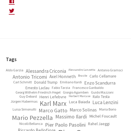
Footer
Tags
Aldo Garzia
Alessandra Criconia
Alessandro Lanzetta
Antonio Gramsci
Antonio Tricomi
Axel Honneth
Brasile
Carlo Cellamare
Carl Schmitt
Donald Trump
Emiliano Ilardi
Enzo Scandurra
Ernesto Laclau
Fabio Tarzia
Francesco Garibaldo
Georg Wilhelm Friedrich Hegel
Giorgio Agamben
Guido Mazzoni
Guy Debord
Henri Lefebvre
Herbert Marcuse
Italo Testa
Jürgen Habermas
Karl Marx
Luca Baiada
Luca Lenzini
Luisa Simonutti
Marco Gatto
Marco Solinas
Maria Borio
Mario Pezzella
Massimo Ilardi
Michel Foucault
Nicolò Bellanca
Pier Paolo Pasolini
Rahel Jaeggi
Riccardo Bellofiore