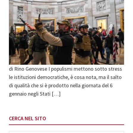
di Rino Genovese I populismi mettono sotto stress
le istituzioni democratiche, è cosa nota, ma il salto
di qualità che si è prodotto nella giornata del 6
gennaio negli Stati […]
Primary
CERCA NEL SITO
Sidebar