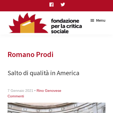
Skip
Skip
Skip
to
to
to
main
primary
footer
Menu
content
sidebar
Fondazione
per
la
critica
Romano Prodi
sociale
Salto di qualità in America
7 Gennaio 2021
•
Rino Genovese
Commenti