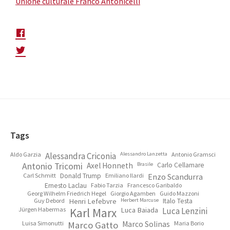
Unione culturale Franco Antonicelli
Footer
Tags
Aldo Garzia
Alessandra Criconia
Alessandro Lanzetta
Antonio Gramsci
Antonio Tricomi
Axel Honneth
Brasile
Carlo Cellamare
Carl Schmitt
Donald Trump
Emiliano Ilardi
Enzo Scandurra
Ernesto Laclau
Fabio Tarzia
Francesco Garibaldo
Georg Wilhelm Friedrich Hegel
Giorgio Agamben
Guido Mazzoni
Guy Debord
Henri Lefebvre
Herbert Marcuse
Italo Testa
Jürgen Habermas
Karl Marx
Luca Baiada
Luca Lenzini
Luisa Simonutti
Marco Gatto
Marco Solinas
Maria Borio