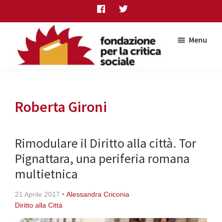
Skip
Skip
Skip
to
to
to
main
primary
footer
Menu
content
sidebar
Fondazione
per
la
critica
Roberta Gironi
sociale
Rimodulare il Diritto alla città. Tor
Pignattara, una periferia romana
multietnica
21 Aprile 2017
•
Alessandra Criconia
Diritto alla Città