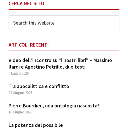
Primary
CERCA NEL SITO
Sidebar
Search
this
website
ARTICOLI RECENTI
Video dell’incontro su “i nostri libri” – Massimo
Ilardi e Agostino Petrillo, due testi
4 Luglio 2026
Tra apocalittica e conflitto
23 Giugno 2026
Pierre Bourdieu, una ontologia nascosta?
16 Giugno 2026
La potenza del possibile