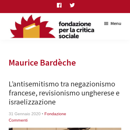
Skip
Skip
Skip
to
to
to
main
primary
footer
Menu
content
sidebar
Fondazione
per
la
critica
Maurice Bardèche
sociale
L’antisemitismo tra negazionismo
francese, revisionismo ungherese e
israelizzazione
31 Gennaio 2020
•
Fondazione
Commenti