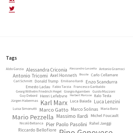
Footer
Tags
Aldo Garzia
Alessandra Criconia
Alessandro Lanzetta
Antonio Gramsci
Antonio Tricomi
Axel Honneth
Brasile
Carlo Cellamare
Carl Schmitt
Donald Trump
Emiliano Ilardi
Enzo Scandurra
Ernesto Laclau
Fabio Tarzia
Francesco Garibaldo
Georg Wilhelm Friedrich Hegel
Giorgio Agamben
Guido Mazzoni
Guy Debord
Henri Lefebvre
Herbert Marcuse
Italo Testa
Jürgen Habermas
Karl Marx
Luca Baiada
Luca Lenzini
Luisa Simonutti
Marco Gatto
Marco Solinas
Maria Borio
Mario Pezzella
Massimo Ilardi
Michel Foucault
Nicolò Bellanca
Pier Paolo Pasolini
Rahel Jaeggi
Riccardo Bellofiore
Rino Genovese