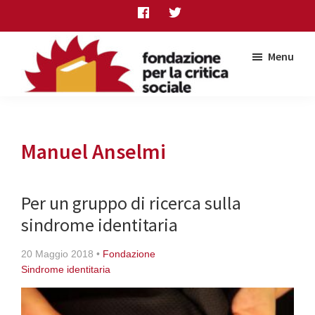
Skip
Skip
Skip
to
to
to
main
primary
footer
Menu
content
sidebar
Fondazione
per
la
critica
Manuel Anselmi
sociale
Per un gruppo di ricerca sulla
sindrome identitaria
20 Maggio 2018
•
Fondazione
Sindrome identitaria