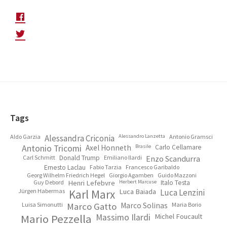
Footer
Tags
Aldo Garzia
Alessandra Criconia
Alessandro Lanzetta
Antonio Gramsci
Antonio Tricomi
Axel Honneth
Brasile
Carlo Cellamare
Carl Schmitt
Donald Trump
Emiliano Ilardi
Enzo Scandurra
Ernesto Laclau
Fabio Tarzia
Francesco Garibaldo
Georg Wilhelm Friedrich Hegel
Giorgio Agamben
Guido Mazzoni
Guy Debord
Henri Lefebvre
Herbert Marcuse
Italo Testa
Jürgen Habermas
Karl Marx
Luca Baiada
Luca Lenzini
Luisa Simonutti
Marco Gatto
Marco Solinas
Maria Borio
Mario Pezzella
Massimo Ilardi
Michel Foucault