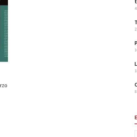
t
4
T
2
P
1
L
i
1
O
arzo
8
E