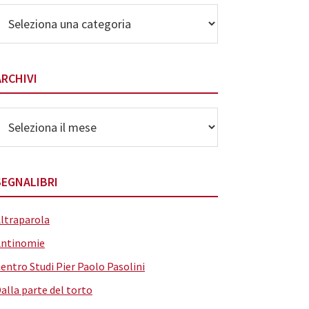
lenco
elle
ategorie
ARCHIVI
rchivi
SEGNALIBRI
ltraparola
Antinomie
entro Studi Pier Paolo Pasolini
alla parte del torto