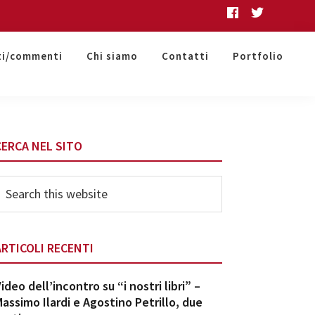
ti/commenti
Chi siamo
Contatti
Portfolio
Primary
CERCA NEL SITO
Sidebar
earch
his
ebsite
ARTICOLI RECENTI
ideo dell’incontro su “i nostri libri” –
assimo Ilardi e Agostino Petrillo, due