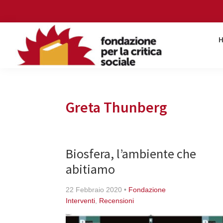
Skip
Skip
Skip
Skip
to
to
to
to
primary
main
primary
footer
navigation
content
sidebar
Fondazione
per
la
critica
Greta Thunberg
sociale
Biosfera, l’ambiente che
abitiamo
22 Febbraio 2020
•
Fondazione
Interventi
,
Recensioni