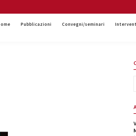
Home
Pubblicazioni
Convegni/seminari
Interven
S
t
w
V
M