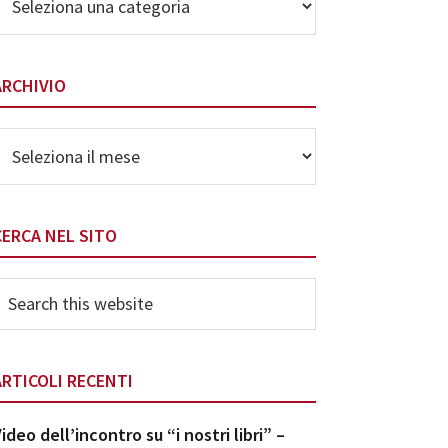
elle
ategorie
ARCHIVIO
rchivio
CERCA NEL SITO
earch
his
ebsite
ARTICOLI RECENTI
ideo dell’incontro su “i nostri libri” –