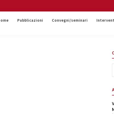
Home
Pubblicazioni
Convegni/seminari
Interven
S
t
w
V
M