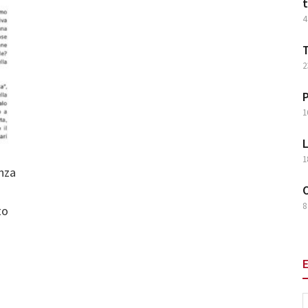
t
4
T
2
P
1
L
1
nza
O
8
to
E