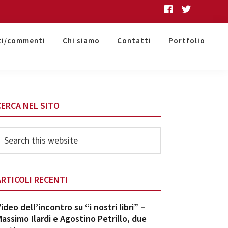
ti/commenti
Chi siamo
Contatti
Portfolio
Primary
CERCA NEL SITO
Sidebar
earch
his
ebsite
ARTICOLI RECENTI
ideo dell’incontro su “i nostri libri” –
assimo Ilardi e Agostino Petrillo, due