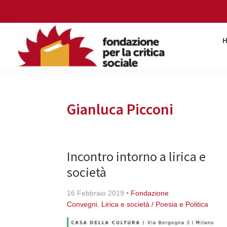
Skip
Skip
Skip
Skip
to
to
to
to
primary
main
primary
footer
navigation
content
sidebar
Fondazione
per
la
critica
Gianluca Picconi
sociale
Incontro intorno a lirica e
società
16 Febbraio 2019
•
Fondazione
Convegni
,
Lirica e società / Poesia e Politica