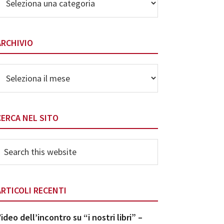
elle
ategorie
ARCHIVIO
rchivio
CERCA NEL SITO
earch
his
ebsite
ARTICOLI RECENTI
ideo dell’incontro su “i nostri libri” –