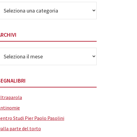
lenco
elle
ategorie
ARCHIVI
rchivi
SEGNALIBRI
ltraparola
Antinomie
entro Studi Pier Paolo Pasolini
alla parte del torto