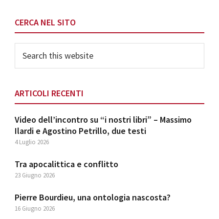
Primary
CERCA NEL SITO
Sidebar
Search
this
website
ARTICOLI RECENTI
Video dell’incontro su “i nostri libri” – Massimo
Ilardi e Agostino Petrillo, due testi
4 Luglio 2026
Tra apocalittica e conflitto
23 Giugno 2026
Pierre Bourdieu, una ontologia nascosta?
16 Giugno 2026