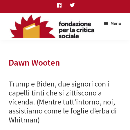
Skip
Skip
Skip
to
to
to
main
primary
footer
Menu
content
sidebar
Fondazione
per
la
critica
Dawn Wooten
sociale
Trump e Biden, due signori con i
capelli tinti che si zittiscono a
vicenda. (Mentre tutt’intorno, noi,
assistiamo come le foglie d’erba di
Whitman)