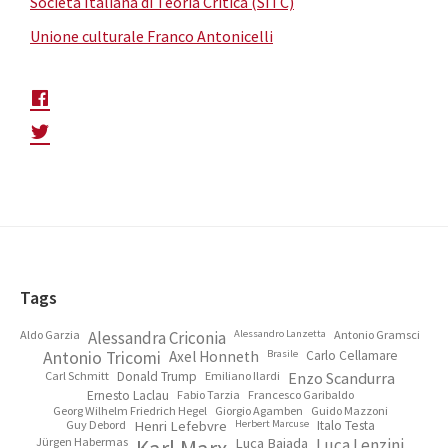
Società Italiana di Teoria Critica (SITC)
Unione culturale Franco Antonicelli
Footer
Tags
Aldo Garzia
Alessandra Criconia
Alessandro Lanzetta
Antonio Gramsci
Antonio Tricomi
Axel Honneth
Brasile
Carlo Cellamare
Carl Schmitt
Donald Trump
Emiliano Ilardi
Enzo Scandurra
Ernesto Laclau
Fabio Tarzia
Francesco Garibaldo
Georg Wilhelm Friedrich Hegel
Giorgio Agamben
Guido Mazzoni
Guy Debord
Henri Lefebvre
Herbert Marcuse
Italo Testa
Jürgen Habermas
Luca Baiada
Luca Lenzini