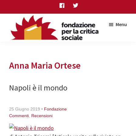
Skip
Skip
Skip
to
to
to
main
primary
footer
Menu
content
sidebar
Fondazione
per
la
critica
Anna Maria Ortese
sociale
Napoli è il mondo
25 Giugno 2019
•
Fondazione
Commenti
,
Recensioni