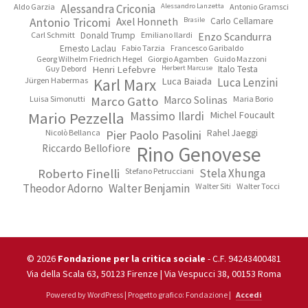
Aldo Garzia
Alessandra Criconia
Alessandro Lanzetta
Antonio Gramsci
Antonio Tricomi
Axel Honneth
Brasile
Carlo Cellamare
Carl Schmitt
Donald Trump
Emiliano Ilardi
Enzo Scandurra
Ernesto Laclau
Fabio Tarzia
Francesco Garibaldo
Georg Wilhelm Friedrich Hegel
Giorgio Agamben
Guido Mazzoni
Guy Debord
Henri Lefebvre
Herbert Marcuse
Italo Testa
Jürgen Habermas
Karl Marx
Luca Baiada
Luca Lenzini
Luisa Simonutti
Marco Gatto
Marco Solinas
Maria Borio
Mario Pezzella
Massimo Ilardi
Michel Foucault
Nicolò Bellanca
Pier Paolo Pasolini
Rahel Jaeggi
Riccardo Bellofiore
Rino Genovese
Roberto Finelli
Stefano Petrucciani
Stela Xhunga
Theodor Adorno
Walter Benjamin
Walter Siti
Walter Tocci
© 2026
Fondazione per la critica sociale
- C.F. 94243400481
Via della Scala 63, 50123 Firenze | Via Vespucci 38, 00153 Roma
Powered by WordPress | Progetto grafico: Fondazione |
Accedi