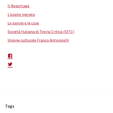
Il Reportage
L’ospite ingrato
Le parole e le cose
Società Italiana di Teoria Critica (SITC)
Unione culturale Franco Antonicelli
Footer
Tags