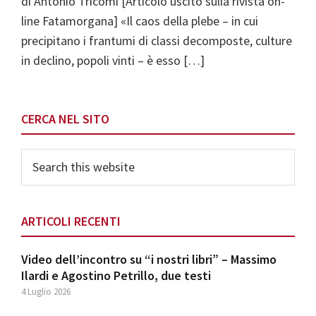
di Antonio Tricomi [Articolo uscito sulla rivista on-
line Fatamorgana] «Il caos della plebe – in cui
precipitano i frantumi di classi decomposte, culture
in declino, popoli vinti – è esso […]
Primary
CERCA NEL SITO
Sidebar
Search
this
website
ARTICOLI RECENTI
Video dell’incontro su “i nostri libri” – Massimo
Ilardi e Agostino Petrillo, due testi
4 Luglio 2026