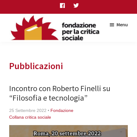
Skip
Skip
Skip
to
to
to
main
primary
footer
Menu
content
sidebar
Fondazione
per
la
critica
Pubblicazioni
sociale
Incontro con Roberto Finelli su
“Filosofia e tecnologia”
25 Settembre 2022
•
Fondazione
Collana critica sociale