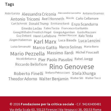
Footer
Tags
Aldo Garzia
Alessandra Criconia
Alessandro Lanzetta
Antonio Gramsci
Antonio Tricomi
Axel Honneth
Brasile
Carlo Cellamare
Carl Schmitt
Donald Trump
Emiliano Ilardi
Enzo Scandurra
Ernesto Laclau
Fabio Tarzia
Francesco Garibaldo
Georg Wilhelm Friedrich Hegel
Giorgio Agamben
Guido Mazzoni
Guy Debord
Henri Lefebvre
Herbert Marcuse
Italo Testa
Jürgen Habermas
Karl Marx
Luca Baiada
Luca Lenzini
Luisa Simonutti
Marco Gatto
Marco Solinas
Maria Borio
Mario Pezzella
Massimo Ilardi
Michel Foucault
Nicolò Bellanca
Pier Paolo Pasolini
Rahel Jaeggi
Riccardo Bellofiore
Rino Genovese
Roberto Finelli
Stefano Petrucciani
Stela Xhunga
Theodor Adorno
Walter Benjamin
Walter Siti
Walter Tocci
© 2026
Fondazione per la critica sociale
- C.F. 94243400481
Via della Scala 63, 50123 Firenze | Via Vespucci 38, 00153 Roma