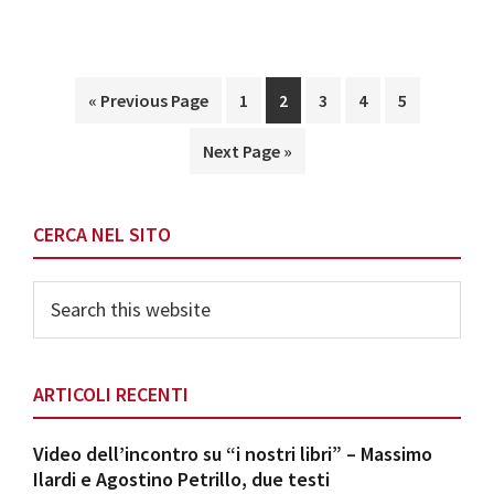
Go
Page
Page
Page
Page
Page
«
Previous Page
1
2
3
4
5
to
Go
Next Page »
to
Primary
CERCA NEL SITO
Sidebar
Search
this
website
ARTICOLI RECENTI
Video dell’incontro su “i nostri libri” – Massimo
Ilardi e Agostino Petrillo, due testi