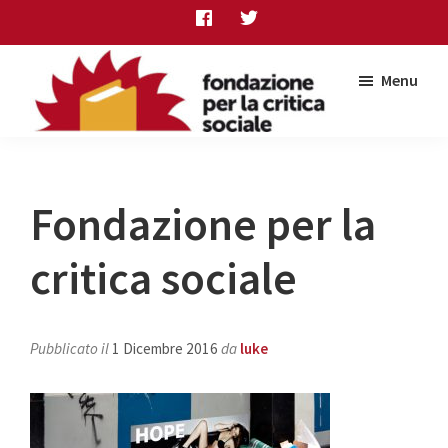
Skip
Skip
Skip
to
to
to
main
primary
footer
Menu
content
sidebar
Fondazione
per
la
critica
Fondazione per la
sociale
critica sociale
Pubblicato il
1 Dicembre 2016
da
luke