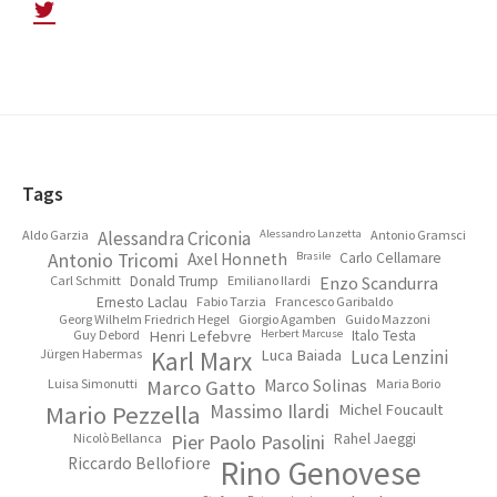
Footer
Tags
Aldo Garzia
Alessandra Criconia
Alessandro Lanzetta
Antonio Gramsci
Antonio Tricomi
Axel Honneth
Brasile
Carlo Cellamare
Carl Schmitt
Donald Trump
Emiliano Ilardi
Enzo Scandurra
Ernesto Laclau
Fabio Tarzia
Francesco Garibaldo
Georg Wilhelm Friedrich Hegel
Giorgio Agamben
Guido Mazzoni
Guy Debord
Henri Lefebvre
Herbert Marcuse
Italo Testa
Jürgen Habermas
Karl Marx
Luca Baiada
Luca Lenzini
Luisa Simonutti
Marco Gatto
Marco Solinas
Maria Borio
Mario Pezzella
Massimo Ilardi
Michel Foucault
Nicolò Bellanca
Pier Paolo Pasolini
Rahel Jaeggi
Riccardo Bellofiore
Rino Genovese