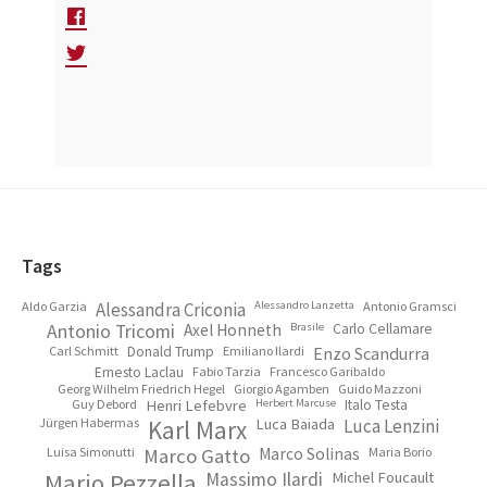
Footer
Tags
Aldo Garzia
Alessandra Criconia
Alessandro Lanzetta
Antonio Gramsci
Antonio Tricomi
Axel Honneth
Brasile
Carlo Cellamare
Carl Schmitt
Donald Trump
Emiliano Ilardi
Enzo Scandurra
Ernesto Laclau
Fabio Tarzia
Francesco Garibaldo
Georg Wilhelm Friedrich Hegel
Giorgio Agamben
Guido Mazzoni
Guy Debord
Henri Lefebvre
Herbert Marcuse
Italo Testa
Jürgen Habermas
Karl Marx
Luca Baiada
Luca Lenzini
Luisa Simonutti
Marco Gatto
Marco Solinas
Maria Borio
Mario Pezzella
Massimo Ilardi
Michel Foucault