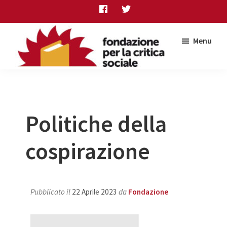
Skip
Skip
Skip
to
to
to
main
primary
footer
Menu
content
sidebar
Fondazione
per
la
critica
sociale
Politiche della
cospirazione
Pubblicato il
22 Aprile 2023
da
Fondazione