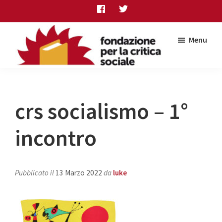
Skip
Skip
Skip
to
to
to
main
primary
footer
Menu
content
sidebar
Fondazione
per
la
critica
crs socialismo – 1°
sociale
incontro
Pubblicato il
13 Marzo 2022
da
luke