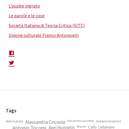
L’ospite ingrato
Le parole e le cose
Società Italiana di Teoria Critica (SITC)
Unione culturale Franco Antonicelli
Footer
Tags
Aldo Garzia
Alessandra Criconia
Alessandro Lanzetta
Antonio Gramsci
Antonio Tricomi
Axel Honneth
Brasile
Carlo Cellamare