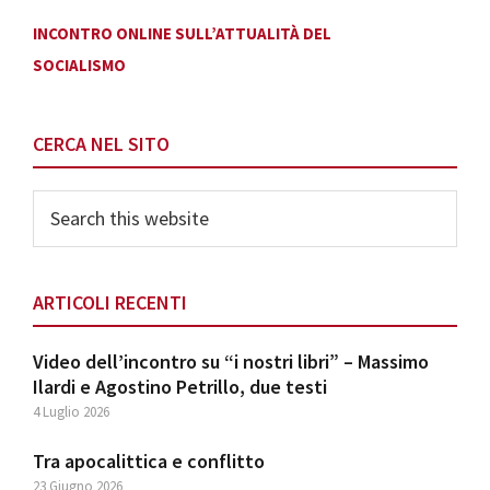
INCONTRO ONLINE SULL’ATTUALITÀ DEL
SOCIALISMO
Primary
CERCA NEL SITO
Sidebar
Search
this
website
ARTICOLI RECENTI
Video dell’incontro su “i nostri libri” – Massimo
Ilardi e Agostino Petrillo, due testi
4 Luglio 2026
Tra apocalittica e conflitto
23 Giugno 2026