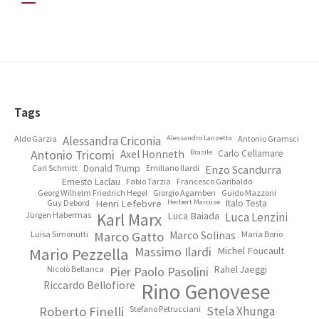
Footer
Tags
Aldo Garzia
Alessandra Criconia
Alessandro Lanzetta
Antonio Gramsci
Antonio Tricomi
Axel Honneth
Brasile
Carlo Cellamare
Carl Schmitt
Donald Trump
Emiliano Ilardi
Enzo Scandurra
Ernesto Laclau
Fabio Tarzia
Francesco Garibaldo
Georg Wilhelm Friedrich Hegel
Giorgio Agamben
Guido Mazzoni
Guy Debord
Henri Lefebvre
Herbert Marcuse
Italo Testa
Jürgen Habermas
Karl Marx
Luca Baiada
Luca Lenzini
Luisa Simonutti
Marco Gatto
Marco Solinas
Maria Borio
Mario Pezzella
Massimo Ilardi
Michel Foucault
Nicolò Bellanca
Pier Paolo Pasolini
Rahel Jaeggi
Riccardo Bellofiore
Rino Genovese
Roberto Finelli
Stefano Petrucciani
Stela Xhunga