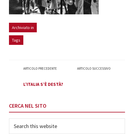
Archiviato in
Tags
ARTICOLO PRECEDENTE
ARTICOLO SUCCESSIVO
L’ITALIA S’È DESTÀ?
Primary
CERCA NEL SITO
Sidebar
Search
this