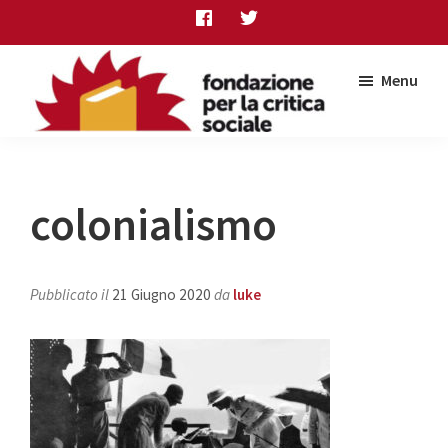
Skip
Skip
Skip
to
to
to
main
primary
footer
Menu
content
sidebar
Fondazione
per
la
critica
colonialismo
sociale
Pubblicato il
21 Giugno 2020
da
luke