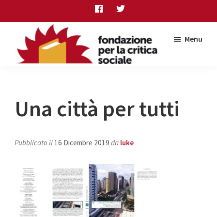
Skip
Skip
Skip
to
to
to
main
primary
footer
Menu
content
sidebar
Fondazione
per
la
critica
Una città per tutti
sociale
Pubblicato il
16 Dicembre 2019
da
luke