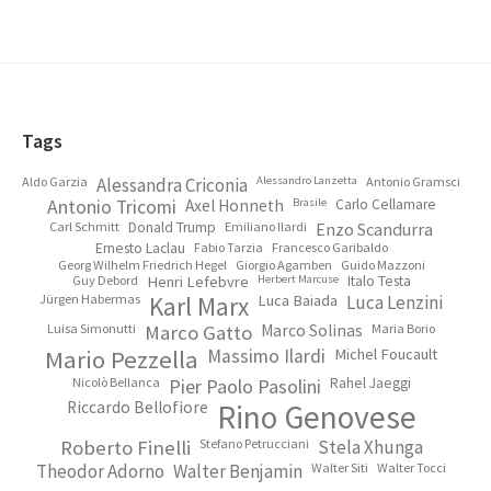
Footer
Tags
Aldo Garzia
Alessandra Criconia
Alessandro Lanzetta
Antonio Gramsci
Antonio Tricomi
Axel Honneth
Brasile
Carlo Cellamare
Carl Schmitt
Donald Trump
Emiliano Ilardi
Enzo Scandurra
Ernesto Laclau
Fabio Tarzia
Francesco Garibaldo
Georg Wilhelm Friedrich Hegel
Giorgio Agamben
Guido Mazzoni
Guy Debord
Henri Lefebvre
Herbert Marcuse
Italo Testa
Jürgen Habermas
Karl Marx
Luca Baiada
Luca Lenzini
Luisa Simonutti
Marco Gatto
Marco Solinas
Maria Borio
Mario Pezzella
Massimo Ilardi
Michel Foucault
Nicolò Bellanca
Pier Paolo Pasolini
Rahel Jaeggi
Riccardo Bellofiore
Rino Genovese
Roberto Finelli
Stefano Petrucciani
Stela Xhunga
Theodor Adorno
Walter Benjamin
Walter Siti
Walter Tocci