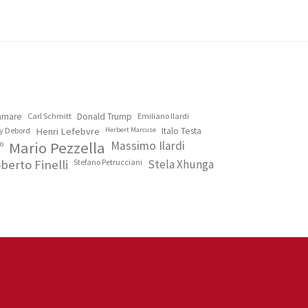
lamare
Carl Schmitt
Donald Trump
Emiliano Ilardi
y Debord
Henri Lefebvre
Herbert Marcuse
Italo Testa
o
Mario Pezzella
Massimo Ilardi
berto Finelli
Stefano Petrucciani
Stela Xhunga