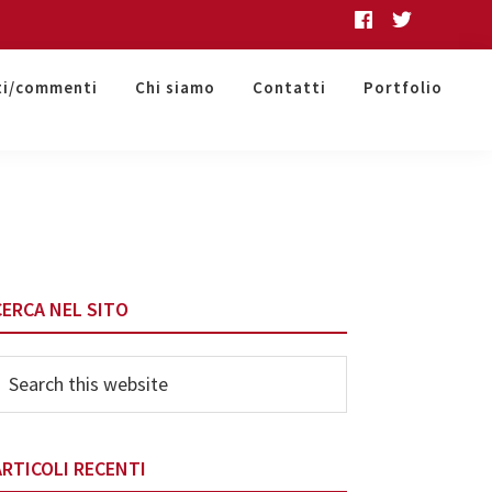
ti/commenti
Chi siamo
Contatti
Portfolio
Primary
CERCA NEL SITO
Sidebar
earch
his
ebsite
ARTICOLI RECENTI