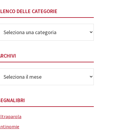
ELENCO DELLE CATEGORIE
lenco
elle
ategorie
ARCHIVI
rchivi
SEGNALIBRI
ltraparola
Antinomie