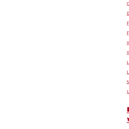
C
D
F
F
I
I
L
L
S
U