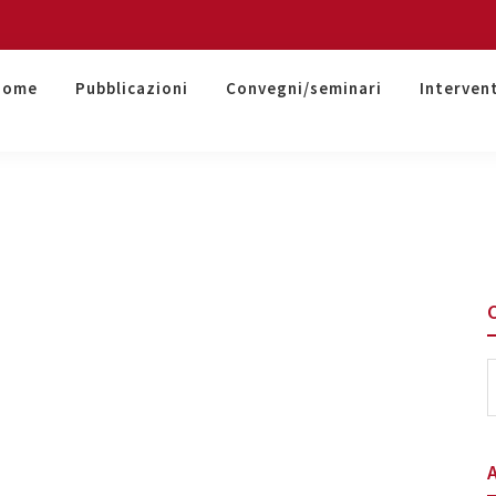
Home
Pubblicazioni
Convegni/seminari
Interven
S
t
w