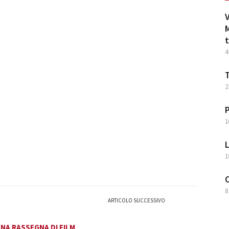
V
M
t
4
T
2
P
1
L
1
O
8
ARTICOLO SUCCESSIVO
UNA RASSEGNA DI FILM