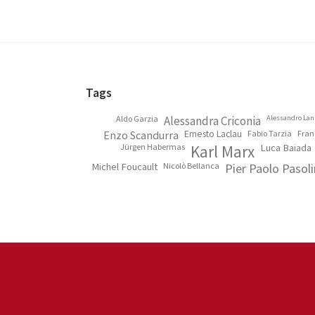
Footer
Tags
Aldo Garzia
Alessandra Criconia
Alessandro Lan
Enzo Scandurra
Ernesto Laclau
Fabio Tarzia
Fran
Jürgen Habermas
Karl Marx
Luca Baiada
Michel Foucault
Nicolò Bellanca
Pier Paolo Pasoli