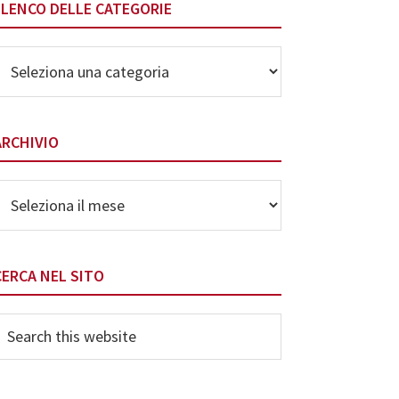
ELENCO DELLE CATEGORIE
lenco
elle
ategorie
ARCHIVIO
rchivio
CERCA NEL SITO
earch
his
ebsite