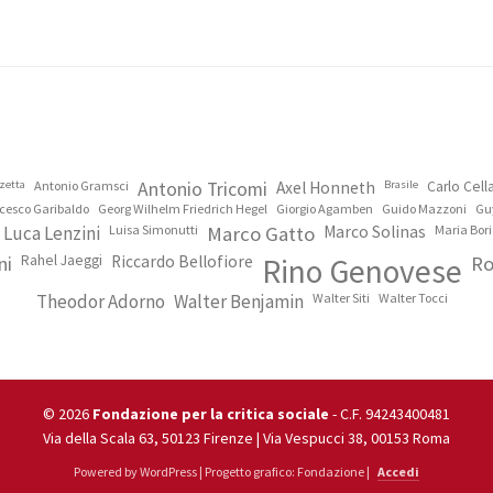
zetta
Antonio Gramsci
Antonio Tricomi
Axel Honneth
Brasile
Carlo Cel
cesco Garibaldo
Georg Wilhelm Friedrich Hegel
Giorgio Agamben
Guido Mazzoni
Gu
Luca Lenzini
Luisa Simonutti
Marco Gatto
Marco Solinas
Maria Bori
ni
Rahel Jaeggi
Riccardo Bellofiore
Rino Genovese
Ro
Theodor Adorno
Walter Benjamin
Walter Siti
Walter Tocci
© 2026
Fondazione per la critica sociale
- C.F. 94243400481
Via della Scala 63, 50123 Firenze | Via Vespucci 38, 00153 Roma
Powered by WordPress | Progetto grafico: Fondazione |
Accedi