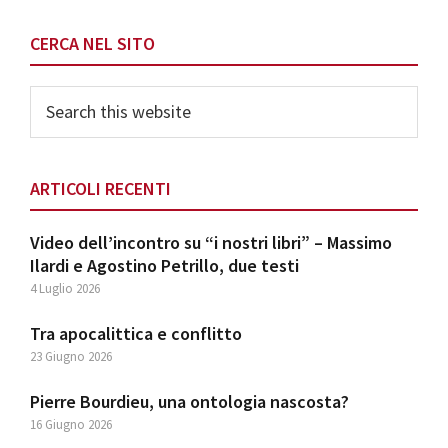
Primary
CERCA NEL SITO
Sidebar
Search
this
website
ARTICOLI RECENTI
Video dell’incontro su “i nostri libri” – Massimo
Ilardi e Agostino Petrillo, due testi
4 Luglio 2026
Tra apocalittica e conflitto
23 Giugno 2026
Pierre Bourdieu, una ontologia nascosta?
16 Giugno 2026