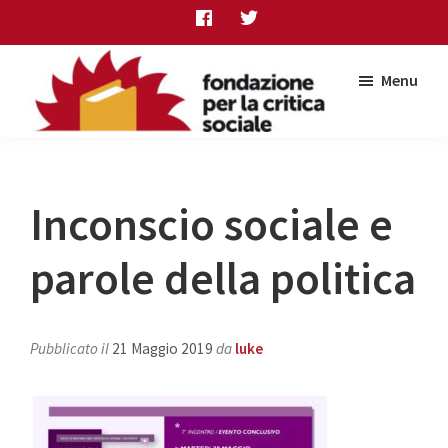
Skip
Skip
Skip
to
to
to
main
primary
footer
Menu
content
sidebar
Fondazione
per
la
critica
Inconscio sociale e
sociale
parole della politica
Pubblicato il
21 Maggio 2019
da
luke