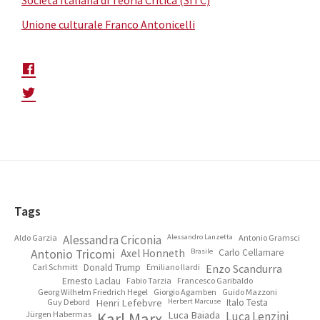
Società Italiana di Teoria Critica (SITC)
Unione culturale Franco Antonicelli
Footer
Tags
Aldo Garzia
Alessandra Criconia
Alessandro Lanzetta
Antonio Gramsci
Antonio Tricomi
Axel Honneth
Brasile
Carlo Cellamare
Carl Schmitt
Donald Trump
Emiliano Ilardi
Enzo Scandurra
Ernesto Laclau
Fabio Tarzia
Francesco Garibaldo
Georg Wilhelm Friedrich Hegel
Giorgio Agamben
Guido Mazzoni
Guy Debord
Henri Lefebvre
Herbert Marcuse
Italo Testa
Jürgen Habermas
Karl Marx
Luca Baiada
Luca Lenzini