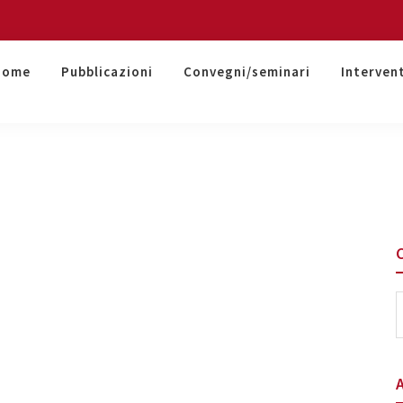
Home
Pubblicazioni
Convegni/seminari
Interven
S
t
w