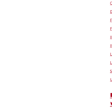
C
D
F
F
I
I
L
L
S
U