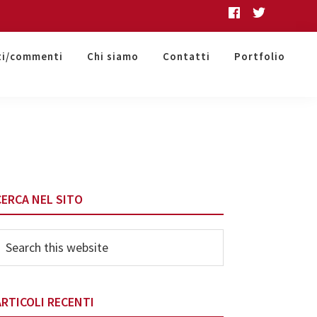
ti/commenti
Chi siamo
Contatti
Portfolio
Primary
CERCA NEL SITO
Sidebar
earch
his
ebsite
ARTICOLI RECENTI