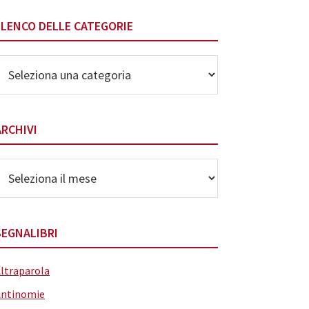
ELENCO DELLE CATEGORIE
lenco
elle
ategorie
ARCHIVI
rchivi
SEGNALIBRI
ltraparola
Antinomie