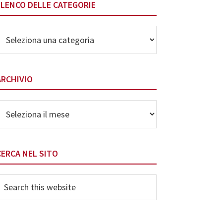
ELENCO DELLE CATEGORIE
lenco
elle
ategorie
ARCHIVIO
rchivio
CERCA NEL SITO
earch
his
ebsite