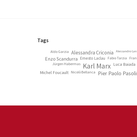
Footer
Tags
Aldo Garzia
Alessandra Criconia
Alessandro Lan
Enzo Scandurra
Ernesto Laclau
Fabio Tarzia
Fran
Jürgen Habermas
Karl Marx
Luca Baiada
Michel Foucault
Nicolò Bellanca
Pier Paolo Pasoli