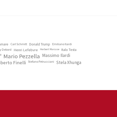
lamare
Carl Schmitt
Donald Trump
Emiliano Ilardi
y Debord
Henri Lefebvre
Herbert Marcuse
Italo Testa
o
Mario Pezzella
Massimo Ilardi
berto Finelli
Stefano Petrucciani
Stela Xhunga