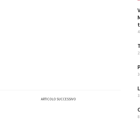
V
M
t
4
T
2
P
1
L
1
ARTICOLO SUCCESSIVO
O
8