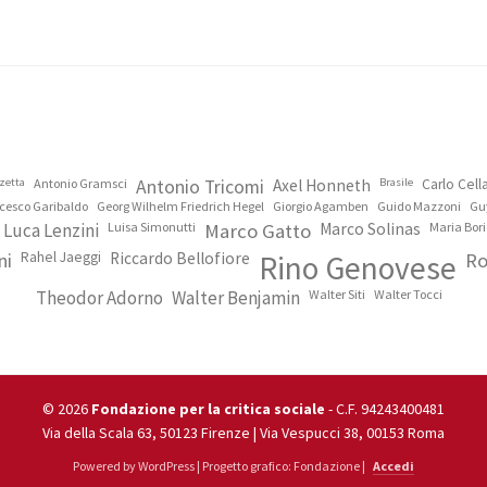
zetta
Antonio Gramsci
Antonio Tricomi
Axel Honneth
Brasile
Carlo Cel
cesco Garibaldo
Georg Wilhelm Friedrich Hegel
Giorgio Agamben
Guido Mazzoni
Gu
Luca Lenzini
Luisa Simonutti
Marco Gatto
Marco Solinas
Maria Bori
ni
Rahel Jaeggi
Riccardo Bellofiore
Rino Genovese
Ro
Theodor Adorno
Walter Benjamin
Walter Siti
Walter Tocci
© 2026
Fondazione per la critica sociale
- C.F. 94243400481
Via della Scala 63, 50123 Firenze | Via Vespucci 38, 00153 Roma
Powered by WordPress | Progetto grafico: Fondazione |
Accedi