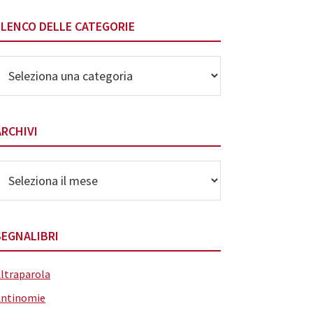
ELENCO DELLE CATEGORIE
lenco
elle
ategorie
ARCHIVI
rchivi
SEGNALIBRI
ltraparola
Antinomie