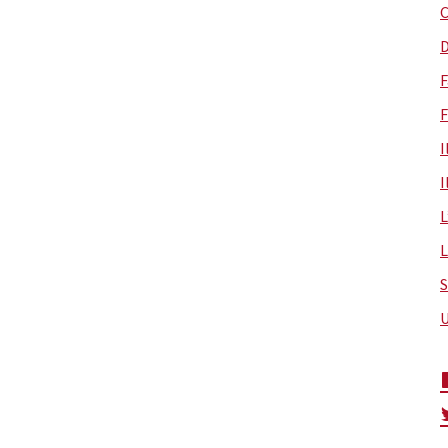
C
D
F
F
I
I
L
L
S
U