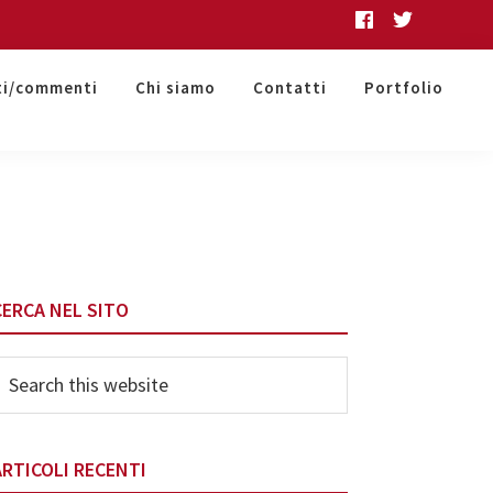
ti/commenti
Chi siamo
Contatti
Portfolio
Primary
CERCA NEL SITO
Sidebar
earch
his
ebsite
ARTICOLI RECENTI