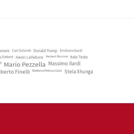
lamare
Carl Schmitt
Donald Trump
Emiliano Ilardi
y Debord
Henri Lefebvre
Herbert Marcuse
Italo Testa
o
Mario Pezzella
Massimo Ilardi
berto Finelli
Stefano Petrucciani
Stela Xhunga