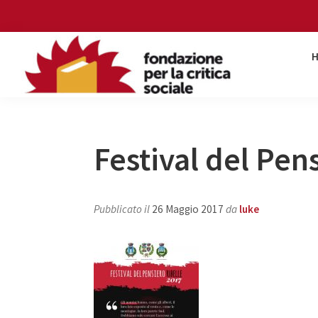
Skip
Skip
Skip
Skip
to
to
to
to
primary
main
primary
footer
navigation
content
sidebar
Fondazione
per
la
critica
Festival del Pen
sociale
Pubblicato il
26 Maggio 2017
da
luke