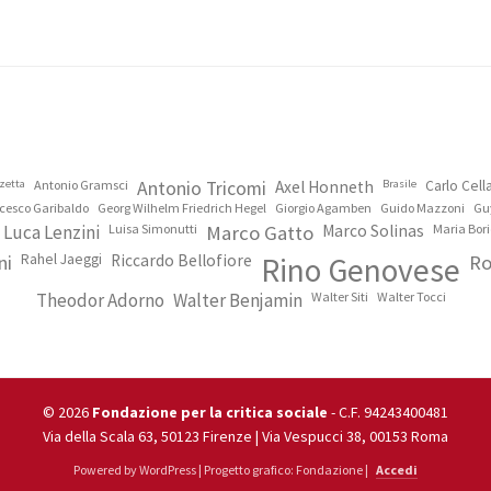
zetta
Antonio Gramsci
Antonio Tricomi
Axel Honneth
Brasile
Carlo Cel
cesco Garibaldo
Georg Wilhelm Friedrich Hegel
Giorgio Agamben
Guido Mazzoni
Gu
Luca Lenzini
Luisa Simonutti
Marco Gatto
Marco Solinas
Maria Bori
ni
Rahel Jaeggi
Riccardo Bellofiore
Rino Genovese
Ro
Theodor Adorno
Walter Benjamin
Walter Siti
Walter Tocci
© 2026
Fondazione per la critica sociale
- C.F. 94243400481
Via della Scala 63, 50123 Firenze | Via Vespucci 38, 00153 Roma
Powered by WordPress | Progetto grafico: Fondazione |
Accedi