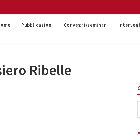
Home
Pubblicazioni
Convegni/seminari
Interven
siero Ribelle
S
t
w