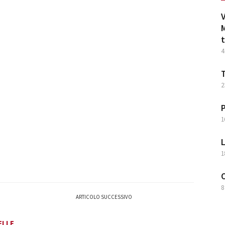
V
M
t
4
T
2
P
1
L
1
O
8
ARTICOLO SUCCESSIVO
ELLE