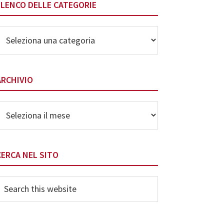
ELENCO DELLE CATEGORIE
lenco
elle
ategorie
ARCHIVIO
rchivio
CERCA NEL SITO
earch
his
ebsite