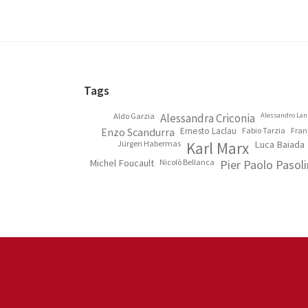
Footer
Tags
Aldo Garzia
Alessandra Criconia
Alessandro Lan
Enzo Scandurra
Ernesto Laclau
Fabio Tarzia
Fran
Jürgen Habermas
Karl Marx
Luca Baiada
Michel Foucault
Nicolò Bellanca
Pier Paolo Pasoli